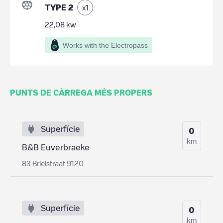
TYPE 2
x
1
22,08
kw
Works with the Electropass
PUNTS DE CÀRREGA MÉS PROPERS
Superfície
0
km
B&B Euverbraeke
83 Brielstraat 9120
Superfície
0
km