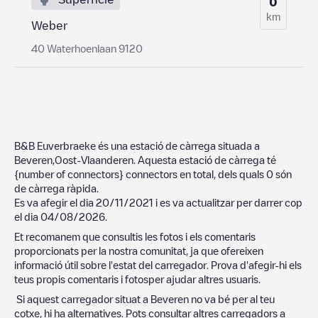
0
km
Weber
40 Waterhoenlaan 9120
B&B Euverbraeke
és una estació de càrrega situada a
Beveren
,
Oost-Vlaanderen
. Aquesta estació de càrrega té
{number of connectors}
connectors en total, dels quals
0
són
de càrrega ràpida.
Es va afegir el dia
20/11/2021
i es va actualitzar per darrer cop
el dia
04/08/2026
.
Et recomanem que consultis les fotos i els comentaris
proporcionats per la nostra comunitat, ja que ofereixen
informació útil sobre l'estat del carregador. Prova d'afegir-hi els
teus propis comentaris i fotosper ajudar altres usuaris.
Si aquest carregador situat a
Beveren
no va bé per al teu
cotxe, hi ha alternatives. Pots consultar altres carregadors a