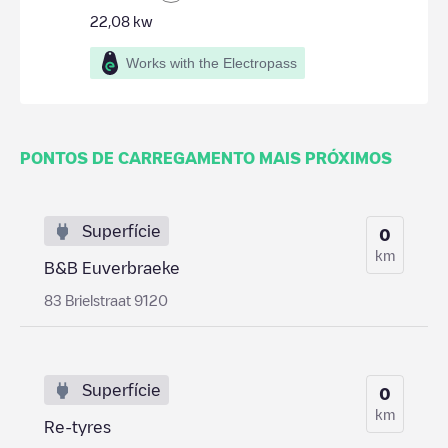
22,08
kw
Works with the Electropass
PONTOS DE CARREGAMENTO MAIS PRÓXIMOS
Superfície
0
km
B&B Euverbraeke
83 Brielstraat 9120
Superfície
0
km
Re-tyres