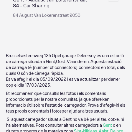
84 - Car Sharing
84 August Van Lokerenstraat 9050
Brusselsesteenweg 125 Opel garage Deleersny
és una estació
de càrrega situada a
Gent
,
Oost-Vlaanderen
. Aquesta estació
de càrrega té
{number of connectors}
connectors en total, dels
quals
0
són de càrrega ràpida.
Es va afegir el dia
05/09/2022
i es va actualitzar per darrer
cop el dia
17/03/2025
.
Et recomanem que consultis les fotos i els comentaris
proporcionats per la nostra comunitat, ja que ofereixen
informació útil sobre l'estat del carregador. Prova d'afegir-hi els
teus propis comentaris i fotosper ajudar altres usuaris.
Si aquest carregador situat a
Gent
no va bé per al teu cotxe, hi
ha alternatives. Pots consultar altres carregadors a
Gent
o en
ciutats properes de la mateixa zona
Sint-Niklaas
,
Aalst
,
Deinze