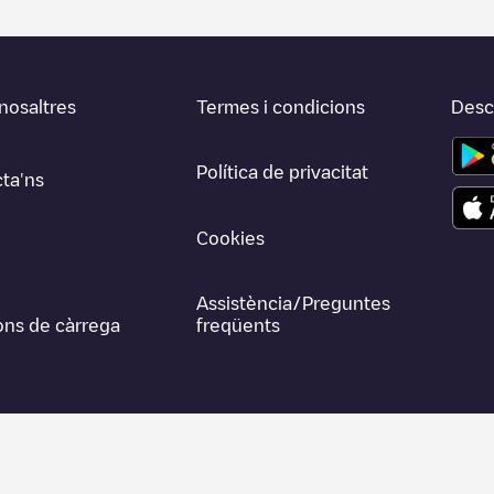
nosaltres
Termes i condicions
Desca
Política de privacitat
ta'ns
Cookies
Assistència/Preguntes
ons de càrrega
freqüents