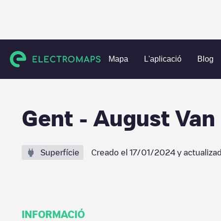
Charging stations
Bèlgica
Oost-Vlaanderen
Gent
Gen
Mapa
L'aplicació
Blog
Gent - August Van 
Superfície
Creado el
17/01/2024
y actualiza
INFORMACIÓ