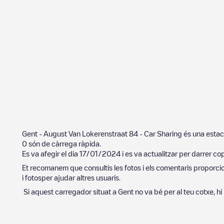
Gent - August Van Lokerenstraat 84 - Car Sharing
és una estac
0
són de càrrega ràpida.
Es va afegir el dia
17/01/2024
i es va actualitzar per darrer co
Et recomanem que consultis les fotos i els comentaris proporcion
i fotosper ajudar altres usuaris.
Si aquest carregador situat a
Gent
no va bé per al teu cotxe, hi