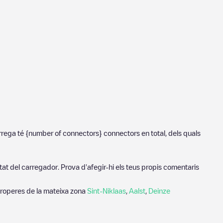
rrega té
{number of connectors}
connectors en total, dels quals
tat del carregador. Prova d'afegir-hi els teus propis comentaris
properes de la mateixa zona
Sint-Niklaas
,
Aalst
,
Deinze