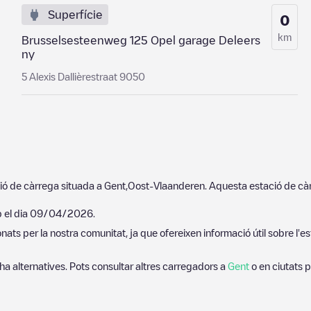
Superfície
0
km
Brusselsesteenweg 125 Opel garage Deleers
ny
5 Alexis Dallièrestraat 9050
ió de càrrega situada a
Gent
,
Oost-Vlaanderen
. Aquesta estació de cà
p el dia
09/04/2026
.
ats per la nostra comunitat, ja que ofereixen informació útil sobre l'es
 ha alternatives. Pots consultar altres carregadors a
Gent
o en ciutats 