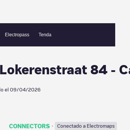
t - August Van Lokerenstraat 84 - Car Sharing
Electropass
Tenda
Lokerenstraat 84 - C
do el
09/04/2026
·
CONNECTORS
Conectado a Electromaps