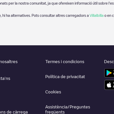
ats per la nostra comunitat, ja que ofereixen informació útil sobre l'es
, hi ha alternatives. Pots consultar altres carregadors a
Villalbilla
o en c
nosaltres
Termes i condicions
Desca
Política de privacitat
ta'ns
Cookies
Assistència/Preguntes
ons de càrrega
freqüents