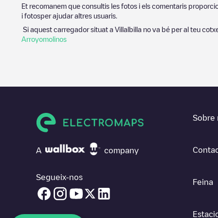
Et recomanem que consultis les fotos i els comentaris proporcion
i fotosper ajudar altres usuaris.
Si aquest carregador situat a
Villalbilla
no va bé per al teu cotxe
Arroyomolinos
Sobre 
Contac
A
company
Segueix-nos
Feina
Estaci