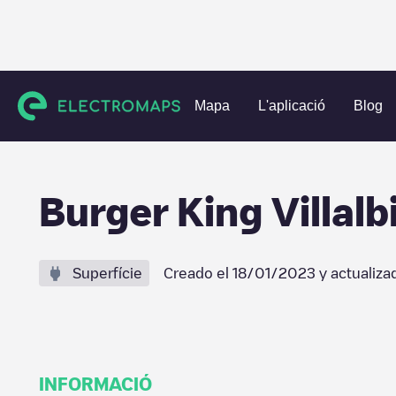
Charging stations
Espanya
Madrid
Villalbilla
Burger K
Mapa
L'aplicació
Blog
Burger King Villalb
Superfície
Creado el
18/01/2023
y actualiza
INFORMACIÓ