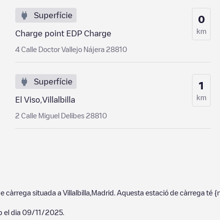
Superfície
0
km
Charge point EDP Charge
4 Calle Doctor Vallejo Nájera 28810
Superfície
1
km
El Viso,Villalbilla
2 Calle Miguel Delibes 28810
de càrrega situada a
Villalbilla
,
Madrid
. Aquesta estació de càrrega té
{
p el dia
09/11/2025
.