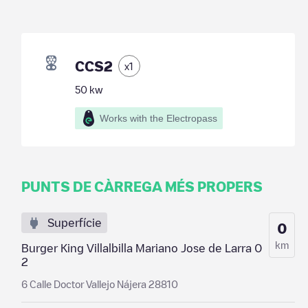
CCS2
x
1
50
kw
Works with the Electropass
PUNTS DE CÀRREGA MÉS PROPERS
Superfície
0
km
Burger King Villalbilla Mariano Jose de Larra 0
2
6 Calle Doctor Vallejo Nájera 28810