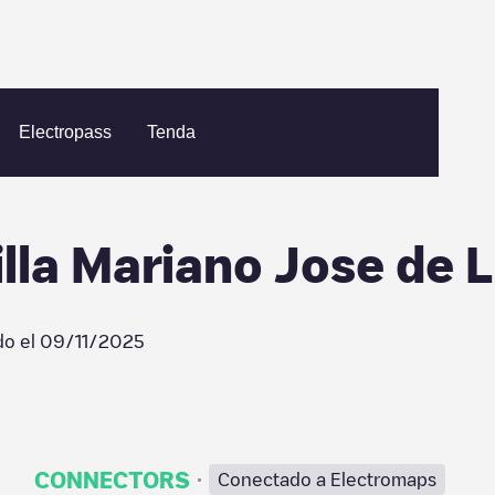
ing Villalbilla Mariano Jose de Larra 01
Electropass
Tenda
illa Mariano Jose de 
do el
09/11/2025
·
CONNECTORS
Conectado a Electromaps