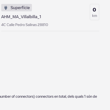
Superfície
0
km
AHM_MA_Villalbilla_1
4C Calle Pedro Salinas 28810
number of connectors}
connectors en total, dels quals
1
són de