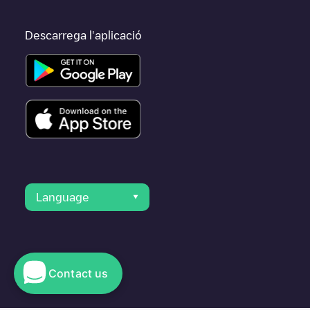
Descarrega l'aplicació
Language
Contact us
© 2023 Electromaps