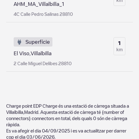
AHM_MA_Villalbilla_1
4C Calle Pedro Salinas 28810
Superfície
1
km
El Viso,Villalbilla
2 Calle Miguel Delibes 28810
Charge point EDP Charge
és una estació de càrrega situada a
Villalbilla
,
Madrid
. Aquesta estació de càrrega té
{number of
connectors}
connectors en total, dels quals
0
són de càrrega
ràpida.
Es va afegir el dia
04/09/2025
i es va actualitzar per darrer
cop el dia
03/06/2026
.