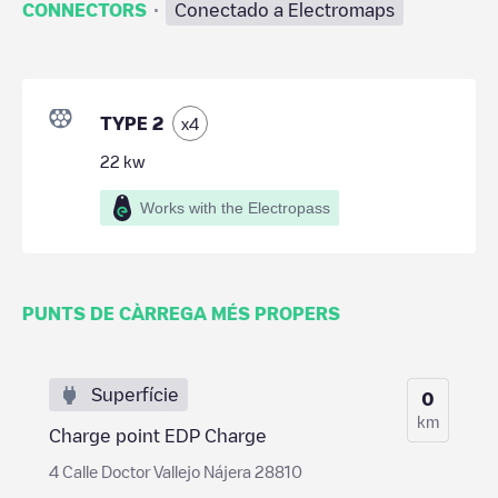
·
CONNECTORS
Conectado a Electromaps
TYPE 2
x
4
22
kw
Works with the Electropass
PUNTS DE CÀRREGA MÉS PROPERS
Superfície
0
km
Charge point EDP Charge
4 Calle Doctor Vallejo Nájera 28810