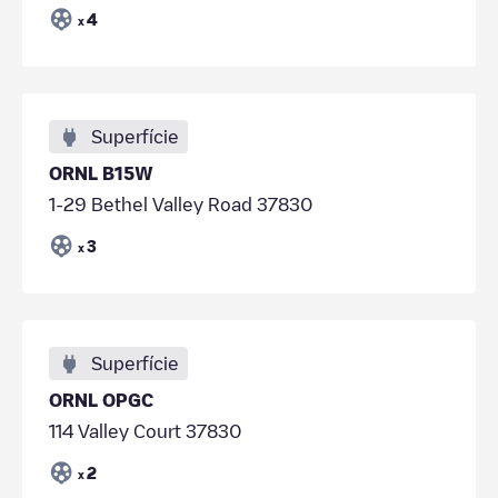
4
x
Superfície
ORNL B15W
1-29 Bethel Valley Road 37830
3
x
Superfície
ORNL OPGC
114 Valley Court 37830
2
x