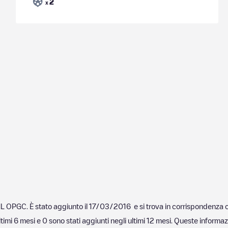
2
x
L OPGC
. È stato aggiunto il
17/03/2016
e si trova in corrispondenza 
ltimi 6 mesi e
0
sono stati aggiunti negli ultimi 12 mesi. Queste informazi