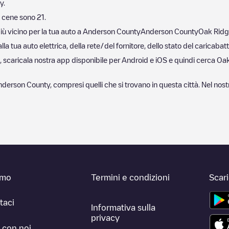
y
.
 cene sono
21
.
iù vicino per la tua auto a
Anderson County
Anderson County
Oak Rid
 tua auto elettrica, della rete/del fornitore, dello stato del caricabatt
, scaricala nostra app disponibile per Android e iOS e quindi cerca
Oak
nderson County
, compresi quelli che si trovano in questa città. Nel n
amo
Termini e condizioni
Scar
taci
Informativa sulla
privacy
 con noi