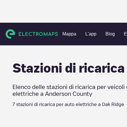
Charging stations
Stati Uniti
Anderson County
Oak Rid
Mappa
L'app
Blog
E
Stazioni di ricarica
Elenco delle stazioni di ricarica per veicoli 
elettriche a
Anderson County
7
stazioni di ricarica per auto elettriche a
Oak Ridge