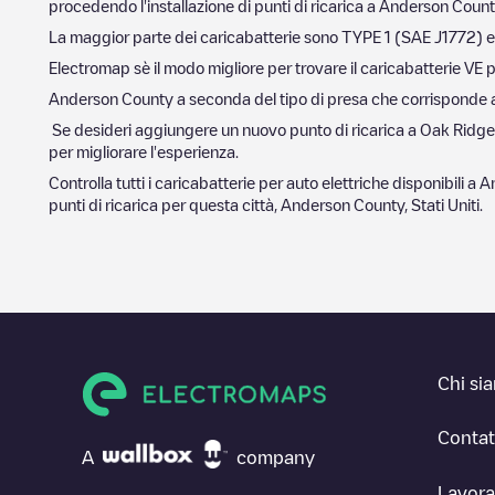
procedendo l'installazione di punti di ricarica a
Anderson Count
La maggior parte dei caricabatterie sono
TYPE 1 (SAE J1772)
e
Electromap sè il modo migliore per trovare il caricabatterie VE p
Anderson County
a seconda del tipo di presa che corrisponde alla
Se desideri aggiungere un nuovo punto di ricarica a
Oak Ridge
per migliorare l'esperienza.
Controlla tutti i caricabatterie per auto elettriche disponibili a
A
punti di ricarica per questa città,
Anderson County
,
Stati Uniti
.
Chi si
Contat
A
company
Lavora