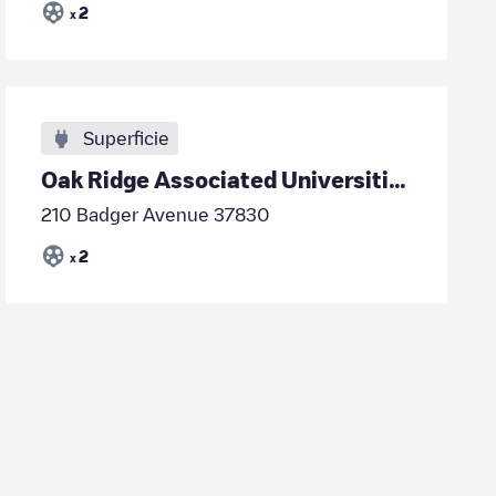
2
x
Superficie
Oak Ridge Associated Universities
210 Badger Avenue 37830
2
x