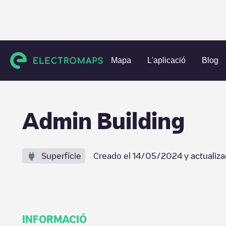
Charging stations
Estats Units
Dauphin County
Middle
Mapa
L'aplicació
Blog
Admin Building
Superfície
Creado el
14/05/2024
y actualiz
INFORMACIÓ