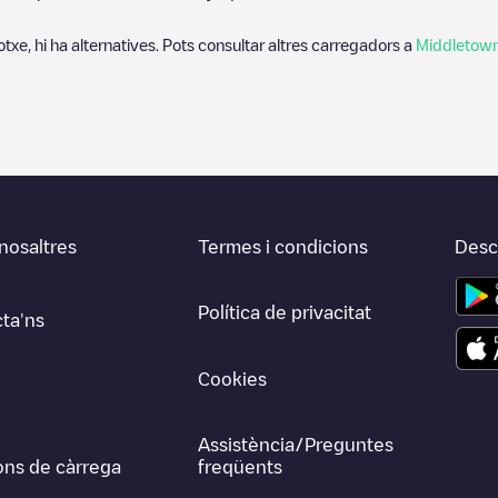
otxe, hi ha alternatives. Pots consultar altres carregadors a
Middletow
nosaltres
Termes i condicions
Desca
Política de privacitat
ta'ns
Cookies
Assistència/Preguntes
ons de càrrega
freqüents