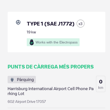
TYPE 1 (SAE J1772)
x
3
19
kw
Works with the Electropass
PUNTS DE CÀRREGA MÉS PROPERS
Pàrquing
0
km
Harrisburg International Airport Cell Phone Pa
rking Lot
602 Airport Drive 17057