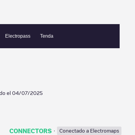
town
Admin Building
Electropass
Tenda
ado el
04/07/2025
·
CONNECTORS
Conectado a Electromaps