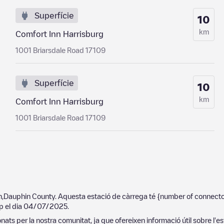
Superfície
10
km
Comfort Inn Harrisburg
1001 Briarsdale Road 17109
Superfície
10
km
Comfort Inn Harrisburg
1001 Briarsdale Road 17109
n
,
Dauphin County
. Aquesta estació de càrrega té
{number of connecto
p el dia
04/07/2025
.
ats per la nostra comunitat, ja que ofereixen informació útil sobre l'es