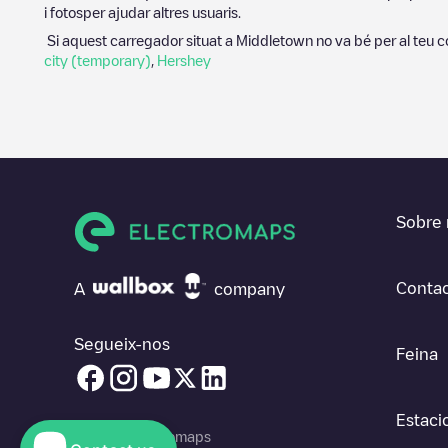
i fotosper ajudar altres usuaris.
Si aquest carregador situat a
Middletown
no va bé per al teu c
city (temporary)
,
Hershey
Sobre 
Contac
A
company
Segueix-nos
Feina
Estaci
© 2026 Electromaps