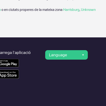
n
o en ciutats properes de la mateixa zona
Harrisburg
,
Unknown
rrega l'aplicació
Language