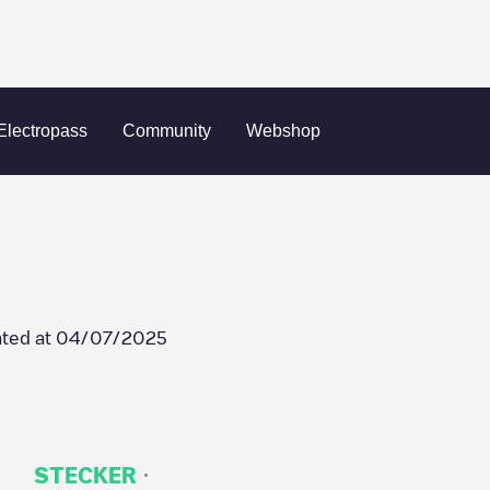
Middletown
Admin Building
Electropass
Community
Webshop
ted at
04/07/2025
·
STECKER