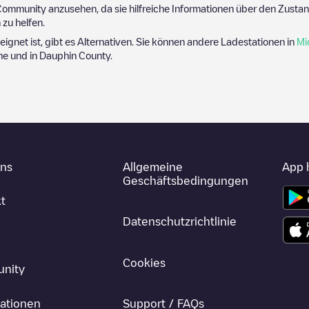
ommunity anzusehen, da sie hilfreiche Informationen über den Zustand
zu helfen.
eeignet ist, gibt es Alternativen. Sie können andere Ladestationen in
Mi
ähe und in
Dauphin County
.
uns
Allgemeine
App 
Geschäftsbedingungen
t
Datenschutzrichtlinie
Cookies
nity
ationen
Support / FAQs