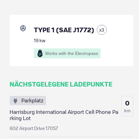
TYPE 1 (SAE J1772)
x
3
19
kw
Works with the Electropass
NÄCHSTGELEGENE LADEPUNKTE
Parkplatz
0
km
Harrisburg International Airport Cell Phone Pa
rking Lot
602 Airport Drive 17057