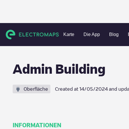
Charging stations
Vereinigte Staaten
Dauphin County
Karte
Die App
Blog
Admin Building
Oberfläche
Created at
14/05/2024
and upda
INFORMATIONEN