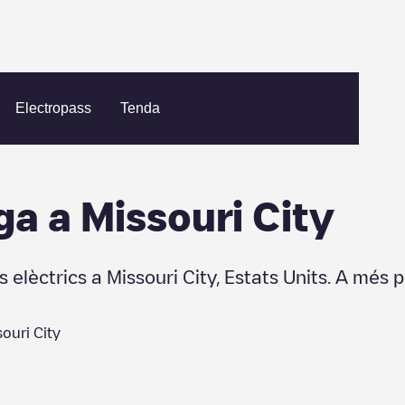
ri City
Electropass
Tenda
ga a
Missouri City
s elèctrics a
Missouri City
,
Estats Units
. A més p
ouri City