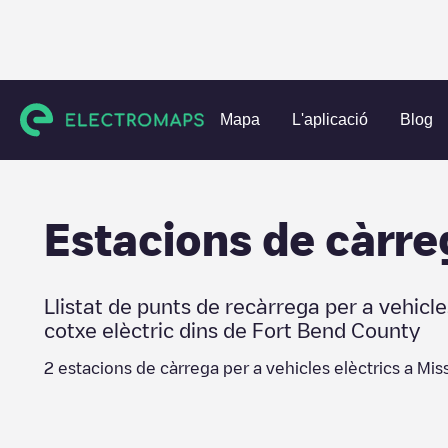
Charging stations
Estats Units
Fort Bend County
Missou
Mapa
L'aplicació
Blog
Estacions de càrre
Llistat de punts de recàrrega per a vehicle
cotxe elèctric dins de
Fort Bend County
2
estacions de càrrega per a vehicles elèctrics a
Miss