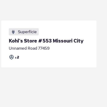
Superfície
Kohl's Store #553 Missouri City
Unnamed Road 77459
2
x