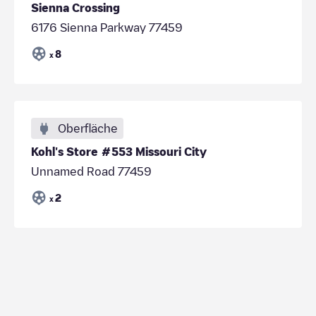
Sienna Crossing
6176 Sienna Parkway 77459
8
x
Oberfläche
Kohl's Store #553 Missouri City
Unnamed Road 77459
2
x