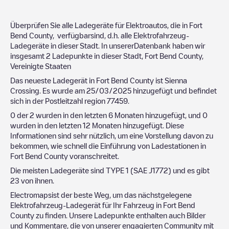
Überprüfen Sie alle Ladegeräte für Elektroautos, die in
Fort
Bend County
, verfügbarsind, d.h. alle Elektrofahrzeug-
Ladegeräte in dieser Stadt. In unsererDatenbank haben wir
insgesamt
2
Ladepunkte in dieser Stadt,
Fort Bend County
,
Vereinigte Staaten
Das neueste Ladegerät in
Fort Bend County
ist
Sienna
Crossing
. Es wurde am
25/03/2025
hinzugefügt und befindet
sich in der Postleitzahl region
77459
.
0
der
2
wurden in den letzten 6 Monaten hinzugefügt, und
0
wurden in den letzten 12 Monaten hinzugefügt. Diese
Informationen sind sehr nützlich, um eine Vorstellung davon zu
bekommen, wie schnell die Einführung von Ladestationen in
Fort Bend County
voranschreitet.
Die meisten Ladegeräte sind
TYPE 1 (SAE J1772)
und es gibt
23
von ihnen.
Electromapsist der beste Weg, um das nächstgelegene
Elektrofahrzeug-Ladegerät für Ihr Fahrzeug in
Fort Bend
County
zu finden. Unsere Ladepunkte enthalten auch Bilder
und Kommentare, die von unserer engagierten Community mit