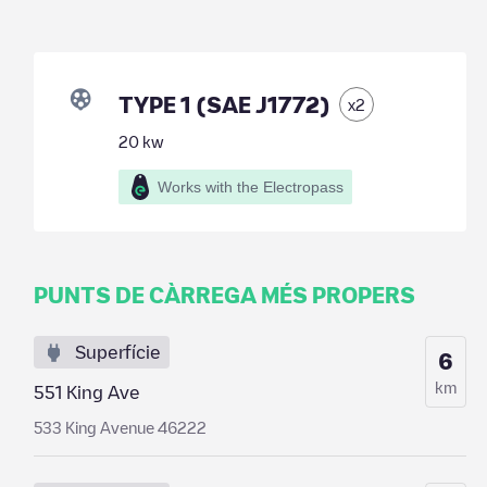
TYPE 1 (SAE J1772)
x
2
20
kw
Works with the Electropass
PUNTS DE CÀRREGA MÉS PROPERS
Superfície
6
km
551 King Ave
533 King Avenue 46222