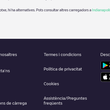
otxe, hi ha alternatives. Pots consultar altres carregadors a
Indianapoli
nosaltres
Termes i condicions
Desca
Política de privacitat
ta'ns
Cookies
Assistència/Preguntes
ons de càrrega
freqüents