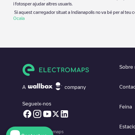
i fotosper ajudar altres usuaris.
Si aquest carregador situat a
Indianapolis
no va bé per al teu c
Ocala
Sobre 
Contac
A
company
Segueix-nos
Feina
Estaci
© 2026 Electromaps