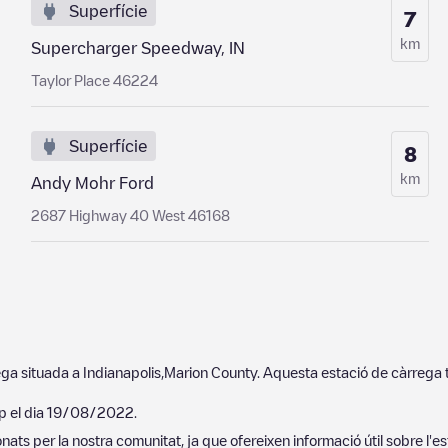
Superfície
7
km
Supercharger Speedway, IN
Taylor Place 46224
Superfície
8
km
Andy Mohr Ford
2687 Highway 40 West 46168
ega situada a
Indianapolis
,
Marion County
. Aquesta estació de càrrega 
p el dia
19/08/2022
.
ats per la nostra comunitat, ja que ofereixen informació útil sobre l'es