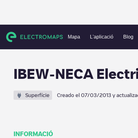
Charging stations
Estats Units
Marion County
Indianapo
Mapa
L'aplicació
Blog
IBEW-NECA Electric
Superfície
Creado el
07/03/2013
y actualiz
INFORMACIÓ