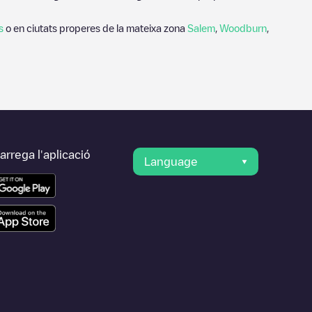
s
o en ciutats properes de la mateixa zona
Salem
,
Woodburn
,
rrega l'aplicació
Language