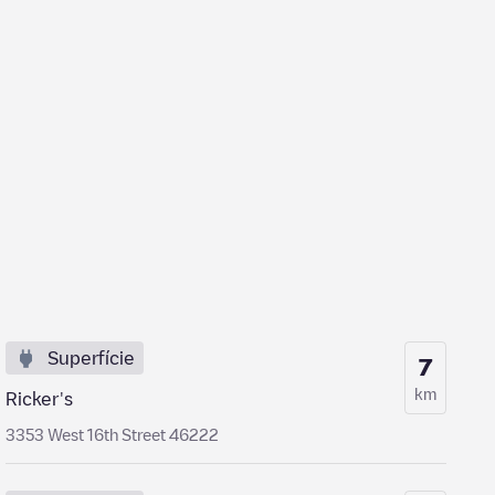
Superfície
7
km
Ricker's
3353 West 16th Street 46222