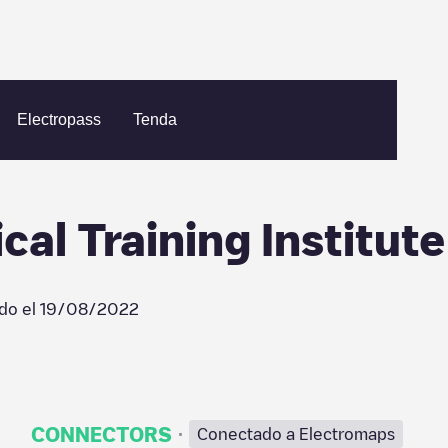
lis
IBEW-NECA Electrical Training Institute
Electropass
Tenda
al Training Institute
ado el
19/08/2022
·
CONNECTORS
Conectado a Electromaps