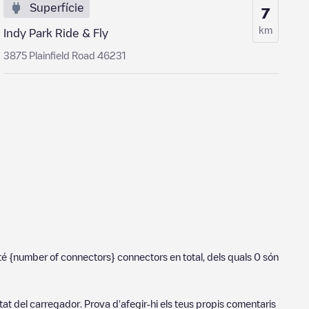
Superfície
7
km
Indy Park Ride & Fly
3875 Plainfield Road 46231
té
{number of connectors}
connectors en total, dels quals
0
són
tat del carregador. Prova d'afegir-hi els teus propis comentaris