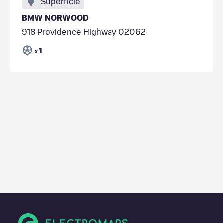
Superfície
BMW NORWOOD
918 Providence Highway 02062
1
x