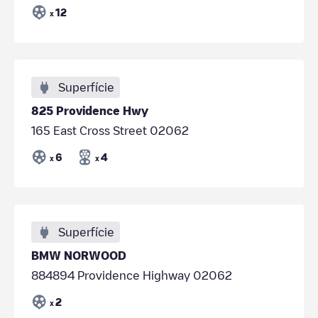
12
x
Superfície
825 Providence Hwy
165 East Cross Street 02062
6
4
x
x
Superfície
BMW NORWOOD
884894 Providence Highway 02062
2
x