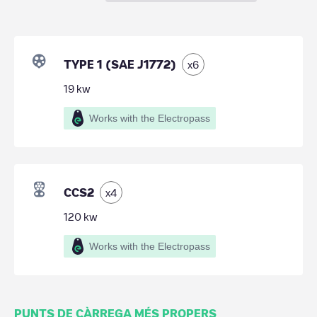
TYPE 1 (SAE J1772)
x
6
19
kw
Works with the Electropass
CCS2
x
4
120
kw
Works with the Electropass
PUNTS DE CÀRREGA MÉS PROPERS