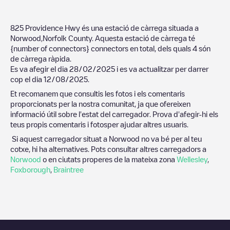
825 Providence Hwy
és una estació de càrrega situada a
Norwood
,
Norfolk County
. Aquesta estació de càrrega té
{number of connectors}
connectors en total, dels quals
4
són
de càrrega ràpida.
Es va afegir el dia
28/02/2025
i es va actualitzar per darrer
cop el dia
12/08/2025
.
Et recomanem que consultis les fotos i els comentaris
proporcionats per la nostra comunitat, ja que ofereixen
informació útil sobre l'estat del carregador. Prova d'afegir-hi els
teus propis comentaris i fotosper ajudar altres usuaris.
Si aquest carregador situat a
Norwood
no va bé per al teu
cotxe, hi ha alternatives. Pots consultar altres carregadors a
Norwood
o en ciutats properes de la mateixa zona
Wellesley
,
Foxborough
,
Braintree