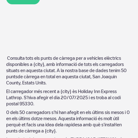
Consulta tots els punts de càrrega per a vehicles elèctrics
disponibles a
{city}
, amb informació de tots els carregadors
situats en aquesta ciutat. A la nostra base de dades tenim
50
puntsde càrrega en total en aquesta ciutat,
San Joaquin
County
,
Estats Units
.
El carregador més recent a
{city}
ès
Holiday Inn Express
Lathrop
. S'hiva afegir el dia
20/07/2025
i es troba al codi
postal
95330
.
0
dels
50
carregadors s'hi han afegit en els últims sis mesos i
0
en els últims dotze mesos. Aquesta informació és molt útil
perquè et facis una idea dela rapidesa amb què s'instal·len
punts de càrrega a
{city}
.