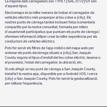
La majoria dels carregadors són
TYPE 1 (SAE J1772)
131
són
d'aquest tipus.
Electromaps és la millor manera de trobar el carregador de
vehicles elèctrics més properper al teu cotxe a
{city}
. Els
nostres punts de càrrega també inclouen fotos icomentaris
compartits per la nostra comunitat, formada per milers
d'usuarismolt participatius que puntuen els punts de càrrega i
ofereixen informació útilper crear la millor experiència per als
conductors de vehicles elèctrics.
Pots fer servir els filtres de l'app mòbil o del mapa web per
ordenar els punts decàrrega situats a
{city}
,
San Joaquin
County
segons el tipus d'endoll del teu cotxe elèctric, laxarxa o
el proveïdor, l'estat del carregador, la ubicació, etc.
Si vols afegir un nou punt de càrrega a
San Joaquin County
,
instal·la't la nostra app, disponible per a Android i iOS, i cerca
{city}
o
San Joaquin County
. Pots fer servir la geolocalització
per millorar l'experiència.