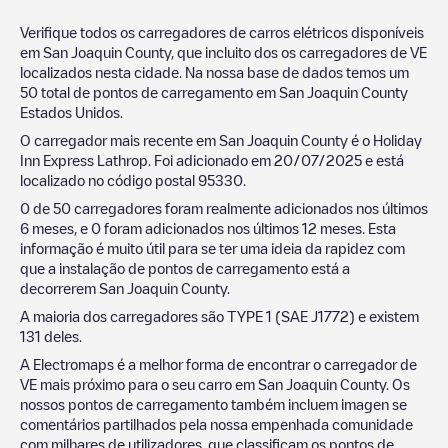
Verifique todos os carregadores de carros elétricos disponíveis
em
San Joaquin County
, que incluito dos os carregadores de VE
localizados nesta cidade. Na nossa base de dados temos um
50
total de pontos de carregamento em
San Joaquin County
Estados Unidos
.
O carregador mais recente em
San Joaquin County
é o
Holiday
Inn Express Lathrop
. Foi adicionado em
20/07/2025
e está
localizado no código postal
95330
.
0
de
50
carregadores foram realmente adicionados nos últimos
6 meses, e
0
foram adicionados nos últimos 12 meses. Esta
informação é muito útil para se ter uma ideia da rapidez com
que a instalação de pontos de carregamento está a
decorrerem
San Joaquin County
.
A maioria dos carregadores são
TYPE 1 (SAE J1772)
e existem
131
deles.
A Electromaps é a melhor forma de encontrar o carregador de
VE mais próximo para o seu carro em
San Joaquin County
. Os
nossos pontos de carregamento também incluem imagen se
comentários partilhados pela nossa empenhada comunidade
com milhares de utilizadores, que classificam os pontos de