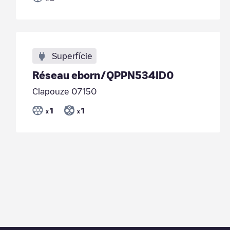
Superfície
Réseau eborn/QPPN534ID0
Clapouze 07150
1
1
x
x