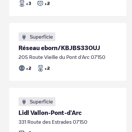
3
2
x
x
Superfície
Réseau eborn/KBJBS33OUJ
205 Route Vieille du Pont d'Arc 07150
2
2
x
x
Superfície
Lidl Vallon-Pont-d'Arc
331 Route des Estrades 07150