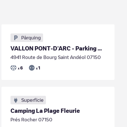
Pàrquing
VALLON PONT-D'ARC - Parking des Grottes Chauvet
4941 Route de Bourg Saint Andéol 07150
6
1
x
x
Superfície
Camping La Plage Fleurie
Prés Rocher 07150