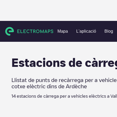
Charging stations
França
Ardèche
Vallon-Pont-d'Arc
Mapa
L'aplicació
Blog
Estacions de càrre
Llistat de punts de recàrrega per a vehicle
cotxe elèctric dins de
Ardèche
14
estacions de càrrega per a vehicles elèctrics a
Val