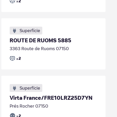
2
x
Superfície
ROUTE DE RUOMS 5885
3363 Route de Ruoms 07150
2
x
Superfície
Virta France/FRE10LRZ25D7YN
Prés Rocher 07150
2
x