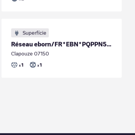
Superfície
Réseau eborn/FR*EBN*PQPPN534ID0
Clapouze 07150
1
1
x
x