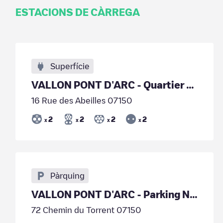
ESTACIONS DE CÀRREGA
Superfície
VALLON PONT D'ARC - Quartier Ratiere
16 Rue des Abeilles 07150
2
2
2
2
x
x
x
x
Pàrquing
VALLON PONT D'ARC - Parking Neruda
72 Chemin du Torrent 07150