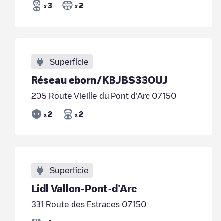
3
2
x
x
Superfície
Réseau eborn/KBJBS33OUJ
205 Route Vieille du Pont d'Arc 07150
2
2
x
x
Superfície
Lidl Vallon-Pont-d'Arc
331 Route des Estrades 07150