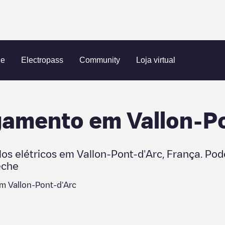
ue
Electropass
Community
Loja virtual
egamento em
Vallon-P
los elétricos em
Vallon-Pont-d'Arc
,
França
. Po
èche
em
Vallon-Pont-d'Arc