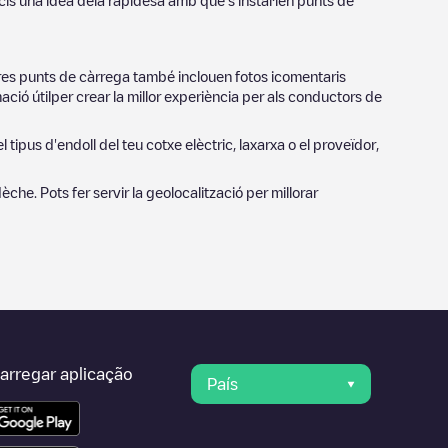
cis una idea dela rapidesa amb què s'instal·len punts de
tres punts de càrrega també inclouen fotos icomentaris
ció útilper crear la millor experiència per als conductors de
 tipus d'endoll del teu cotxe elèctric, laxarxa o el proveïdor,
dèche
. Pots fer servir la geolocalització per millorar
arregar aplicação
País