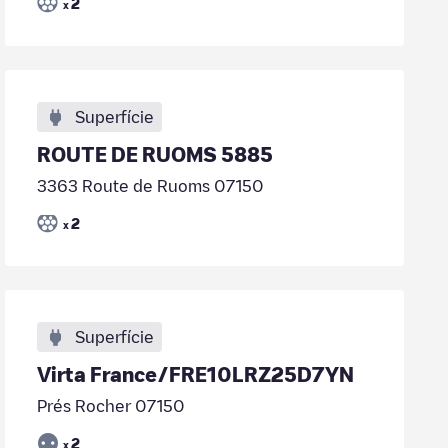
2
x
Superfície
ROUTE DE RUOMS 5885
3363 Route de Ruoms 07150
2
x
Superfície
Virta France/FRE10LRZ25D7YN
Prés Rocher 07150
2
x