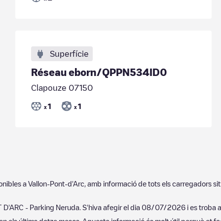
Superfície
Réseau eborn/QPPN534ID0
Clapouze 07150
1
1
x
x
ponibles a
Vallon-Pont-d'Arc
, amb informació de tots els carregadors si
D'ARC - Parking Neruda
. S'hiva afegir el dia
08/07/2026
i es troba 