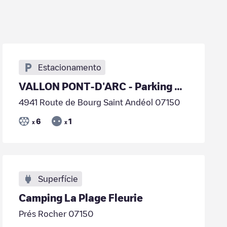
Estacionamento
VALLON PONT-D'ARC - Parking des Grottes Chauvet
4941 Route de Bourg Saint Andéol 07150
6
1
x
x
Superfície
Camping La Plage Fleurie
Prés Rocher 07150