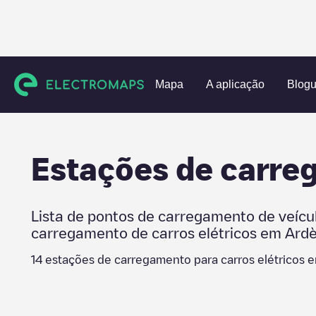
Charging stations
França
Ardèche
Vallon-Pont-d'Arc
Mapa
A aplicação
Blog
Estações de carr
Lista de pontos de carregamento de veícu
carregamento de carros elétricos em
Ard
14
estações de carregamento para carros elétricos 