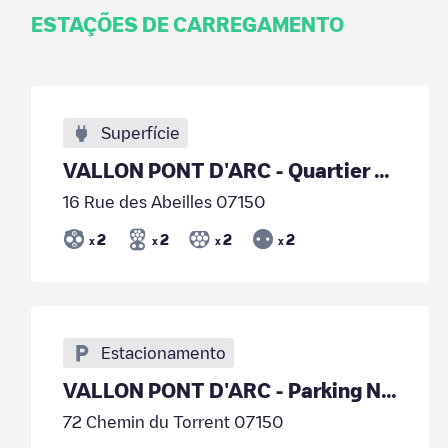
ESTAÇÕES DE CARREGAMENTO
Superfície
VALLON PONT D'ARC - Quartier Ratiere
16 Rue des Abeilles 07150
2
2
2
2
x
x
x
x
Estacionamento
VALLON PONT D'ARC - Parking Neruda
72 Chemin du Torrent 07150