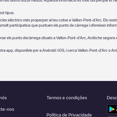
en els últims dotze mesos. Aquesta informació és molt útil perquè et fa
st tipus.
cles elèctrics més properper al teu cotxe a
Vallon-Pont-d'Arc
. Els nos
molt participatius que puntuen els punts de càrrega i ofereixen informa
denar els punts decàrrega situats a
Vallon-Pont-d'Arc
,
Ardèche
segons el
 nostra app, disponible per a Android i iOS, i cerca
Vallon-Pont-d'Arc
o
Ar
nós
Termos e condições
Desc
cte-nos
Política de Privacidade