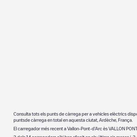
Consulta tots els punts de càrrega per a vehicles elèctrics dis
puntsde càrrega en total en aquesta ciutat,
Ardèche
,
França
.
El carregador més recent a
Vallon-Pont-d'Arc
ès
VALLON PONT 