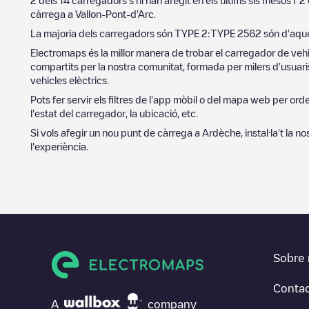
2
dels
14
carregadors s'hi han afegit en els últims sis mesos i
2
càrrega a
Vallon-Pont-d'Arc
.
La majoria dels carregadors són
TYPE 2
:
TYPE 2
562
són d'aque
Electromaps és la millor manera de trobar el carregador de vehi
compartits per la nostra comunitat, formada per milers d'usuaris
vehicles elèctrics.
Pots fer servir els filtres de l'app mòbil o del mapa web per or
l'estat del carregador, la ubicació, etc.
Si vols afegir un nou punt de càrrega a
Ardèche
, instal·la't la
l'experiència.
Sobre 
Conta
A
company