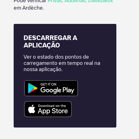
Pode verificar
Privas
,
Aubenas
,
Davézieux
em
Ardèche
.
DESCARREGAR A
APLICAÇÃO
Ver o estado dos pontos de
carregamento em tempo real na
nossa aplicação.