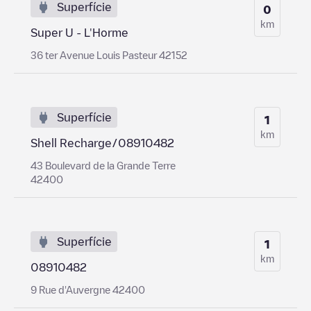
Superfície
0
km
Super U - L'Horme
36 ter Avenue Louis Pasteur 42152
Superfície
1
km
Shell Recharge/08910482
43 Boulevard de la Grande Terre
42400
Superfície
1
km
08910482
9 Rue d'Auvergne 42400