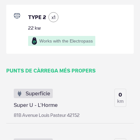
TYPE 2
x
1
22
kw
Works with the Electropass
PUNTS DE CÀRREGA MÉS PROPERS
Superfície
0
km
Super U - L'Horme
81B Avenue Louis Pasteur 42152