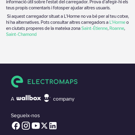
informació útil sobre l'estat del carregador. Prova d'afegir-hi els
teus propis comentaris i fotosper ajudar altres usuaris.
Si aquest carregador situat a
L'Horme
no va bé per al teu cotxe,
hi ha alternatives. Pots consultar altres carregadors a
L'Horme
o
en ciutats properes de la mateixa zona
Saint-Étienne
,
Roanne
,
Saint-Chamond
A
company
Segueix-nos