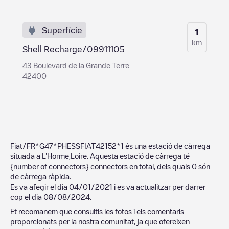
Superfície
1
km
Shell Recharge/09911105
43 Boulevard de la Grande Terre
42400
Fiat/FR*G47*PHESSFIAT42152*1
és una estació de càrrega
situada a
L'Horme
,
Loire
. Aquesta estació de càrrega té
{number of connectors}
connectors en total, dels quals
0
són
de càrrega ràpida.
Es va afegir el dia
04/01/2021
i es va actualitzar per darrer
cop el dia
08/08/2024
.
Et recomanem que consultis les fotos i els comentaris
proporcionats per la nostra comunitat, ja que ofereixen