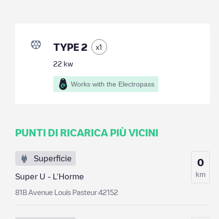
TYPE 2
x
1
22
kw
Works with the Electropass
PUNTI DI RICARICA PIÙ VICINI
Superficie
0
km
Super U - L'Horme
81B Avenue Louis Pasteur 42152