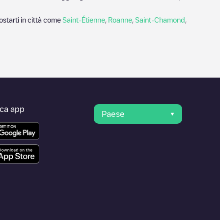
starti in città come
Saint-Étienne
,
Roanne
,
Saint-Chamond
,
ica app
Paese