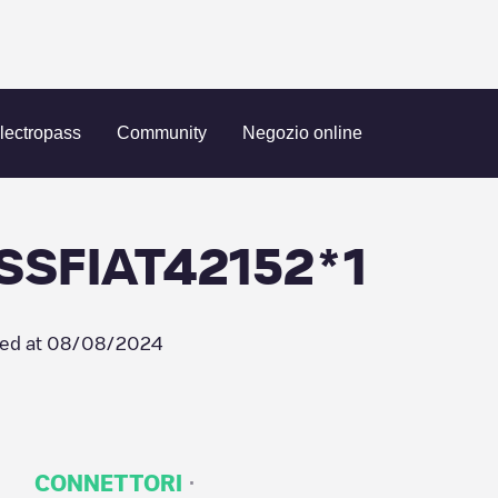
47*PHESSFIAT42152*1
lectropass
Community
Negozio online
SSFIAT42152*1
ed at
08/08/2024
·
CONNETTORI