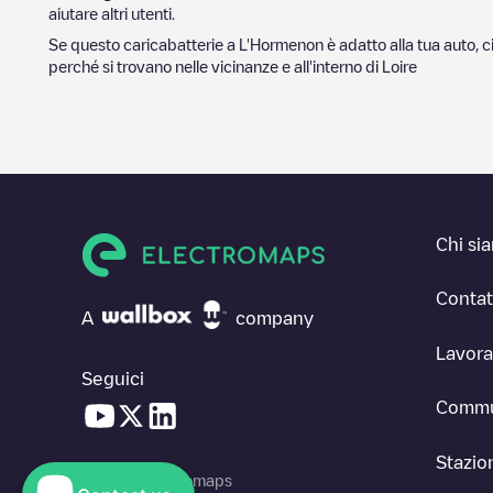
aiutare altri utenti.
Se questo caricabatterie a
L'Horme
non è adatto alla tua auto, c
perché si trovano nelle vicinanze e all'interno di
Loire
Chi si
Contat
A
company
Lavora
Seguici
Commu
Stazion
© 2026 Electromaps