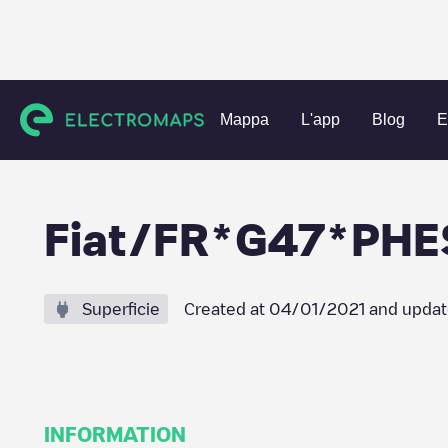
Charging stations
Francia
Loire
L'Horme
Fiat/FR*G
Mappa
L'app
Blog
E
Fiat/FR*G47*PHE
Superficie
Created at
04/01/2021
and updat
INFORMATION