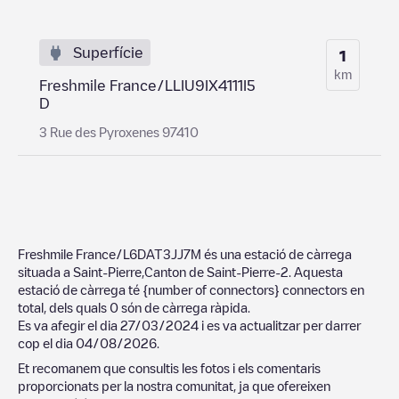
Superfície
1
km
Freshmile France/LLIU9IX4111I5
D
3 Rue des Pyroxenes 97410
Freshmile France/L6DAT3JJ7M
és una estació de càrrega
situada a
Saint-Pierre
,
Canton de Saint-Pierre-2
. Aquesta
estació de càrrega té
{number of connectors}
connectors en
total, dels quals
0
són de càrrega ràpida.
Es va afegir el dia
27/03/2024
i es va actualitzar per darrer
cop el dia
04/08/2026
.
Et recomanem que consultis les fotos i els comentaris
proporcionats per la nostra comunitat, ja que ofereixen