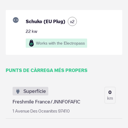
Schuko (EU Plug)
x
2
22
kw
Works with the Electropass
PUNTS DE CÀRREGA MÉS PROPERS
Superfície
0
km
Freshmile France/JNNF0FAFIC
1 Avenue Des Oceanites 97410