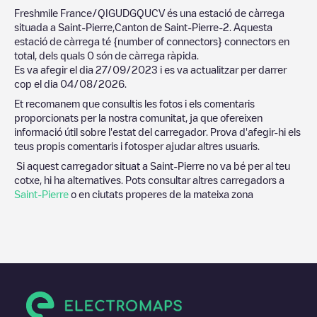
Freshmile France/QIGUDGQUCV
és una estació de càrrega
situada a
Saint-Pierre
,
Canton de Saint-Pierre-2
. Aquesta
estació de càrrega té
{number of connectors}
connectors en
total, dels quals
0
són de càrrega ràpida.
Es va afegir el dia
27/09/2023
i es va actualitzar per darrer
cop el dia
04/08/2026
.
Et recomanem que consultis les fotos i els comentaris
proporcionats per la nostra comunitat, ja que ofereixen
informació útil sobre l'estat del carregador. Prova d'afegir-hi els
teus propis comentaris i fotosper ajudar altres usuaris.
Si aquest carregador situat a
Saint-Pierre
no va bé per al teu
cotxe, hi ha alternatives. Pots consultar altres carregadors a
Saint-Pierre
o en ciutats properes de la mateixa zona