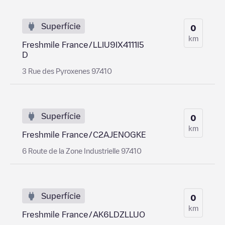
Superfície
0
km
Freshmile France/LLIU9IX4111I5
D
3 Rue des Pyroxenes 97410
Superfície
0
km
Freshmile France/C2AJENOGKE
6 Route de la Zone Industrielle 97410
Superfície
0
km
Freshmile France/AK6LDZLLUO