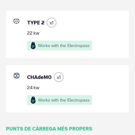
TYPE 2
x
1
22
kw
Works with the Electropass
CHAdeMO
x
1
24
kw
Works with the Electropass
PUNTS DE CÀRREGA MÉS PROPERS