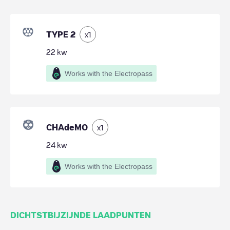
TYPE 2
x
1
22
kw
Works with the Electropass
CHAdeMO
x
1
24
kw
Works with the Electropass
DICHTSTBIJZIJNDE LAADPUNTEN