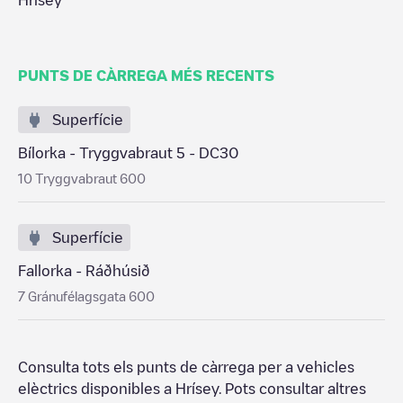
Hrísey
PUNTS DE CÀRREGA MÉS RECENTS
Superfície
Bílorka - Tryggvabraut 5 - DC30
10 Tryggvabraut 600
Superfície
Fallorka - Ráðhúsið
7 Gránufélagsgata 600
Consulta tots els punts de càrrega per a vehicles
elèctrics disponibles a
Hrísey
. Pots consultar altres