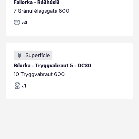
Fallorka - Ráðhúsið
7 Gránufélagsgata 600
4
x
Superfície
Bílorka - Tryggvabraut 5 - DC30
10 Tryggvabraut 600
1
x