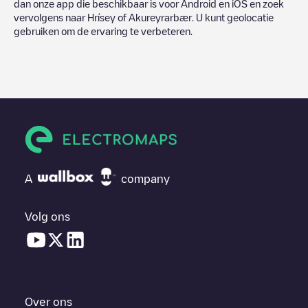
dan onze app die beschikbaar is voor Android en iOS en zoek
vervolgens naar
Hrísey
of
Akureyrarbær
. U kunt geolocatie
gebruiken om de ervaring te verbeteren.
A
company
Volg ons
Over ons