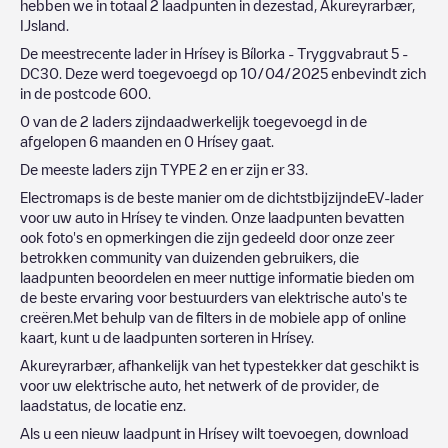
hebben we in totaal
2
laadpunten in dezestad,
Akureyrarbær
,
IJsland
.
De meestrecente lader in
Hrísey
is
Bílorka - Tryggvabraut 5 -
DC30
. Deze werd toegevoegd op
10/04/2025
enbevindt zich
in de postcode
600
.
0
van de
2
laders zijndaadwerkelijk toegevoegd in de
afgelopen 6 maanden en
0
Hrísey
gaat.
De meeste laders zijn
TYPE 2
en er zijn er
33
.
Electromaps is de beste manier om de dichtstbijzijndeEV-lader
voor uw auto in
Hrísey
te vinden. Onze laadpunten bevatten
ook foto's en opmerkingen die zijn gedeeld door onze zeer
betrokken community van duizenden gebruikers, die
laadpunten beoordelen en meer nuttige informatie bieden om
de beste ervaring voor bestuurders van elektrische auto's te
creëren.Met behulp van de filters in de mobiele app of online
kaart, kunt u de laadpunten sorteren in
Hrísey
.
Akureyrarbær
, afhankelijk van het typestekker dat geschikt is
voor uw elektrische auto, het netwerk of de provider, de
laadstatus, de locatie enz.
Als u een nieuw laadpunt in
Hrísey
wilt toevoegen, download