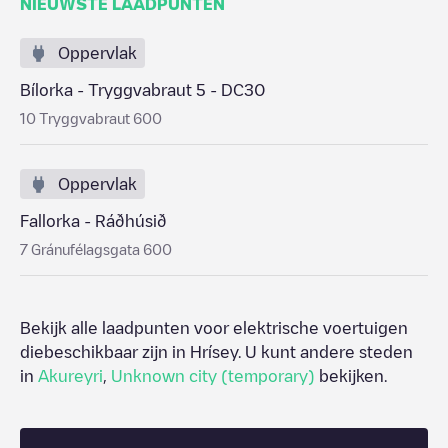
NIEUWSTE LAADPUNTEN
Oppervlak
Bílorka - Tryggvabraut 5 - DC30
10 Tryggvabraut 600
Oppervlak
Fallorka - Ráðhúsið
7 Gránufélagsgata 600
Bekijk alle laadpunten voor elektrische voertuigen
diebeschikbaar zijn in
Hrísey
. U kunt andere steden
in
Akureyri
,
Unknown city (temporary)
bekijken.