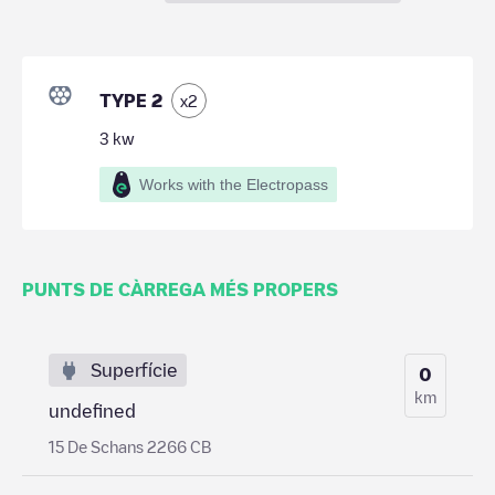
TYPE 2
x
2
3
kw
Works with the Electropass
PUNTS DE CÀRREGA MÉS PROPERS
Superfície
0
km
undefined
15 De Schans 2266 CB