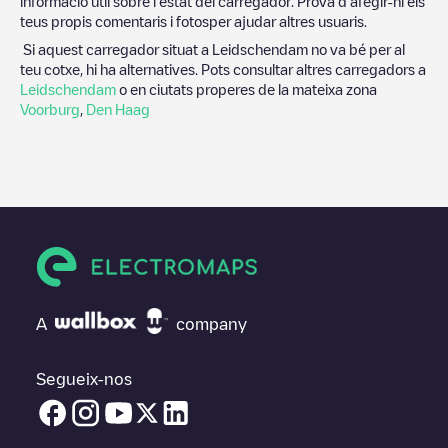
informació útil sobre l'estat del carregador. Prova d'afegir-hi els
teus propis comentaris i fotosper ajudar altres usuaris.
Si aquest carregador situat a
Leidschendam
no va bé per al
teu cotxe, hi ha alternatives. Pots consultar altres carregadors a
Leidschendam
o en ciutats properes de la mateixa zona
Voorburg
,
Den Haag
A
company
Segueix-nos