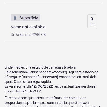
Superfície
0
km
Name not available
15 De Schans 2266 CB
undefined
és una estació de càrrega situada a
Leidschendam
,
Leidschendam-Voorburg
. Aquesta estació de
càrrega té
{number of connectors}
connectors en total, dels
quals
0
són de càrrega ràpida.
Es va afegir el dia
12/06/2022
i es va actualitzar per darrer
cop el dia
07/08/2024
.
Et recomanem que consultis les fotos i els comentaris
proporcionats per la nostra comunitat, ja que ofereixen