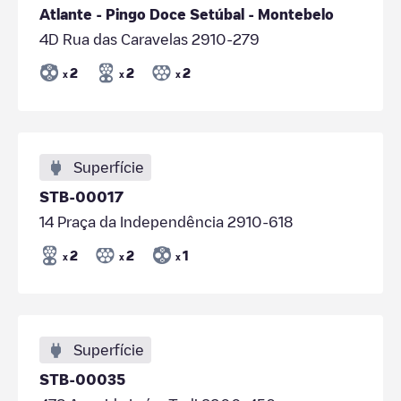
Atlante - Pingo Doce Setúbal - Montebelo
4D Rua das Caravelas 2910-279
2
2
2
x
x
x
Superfície
STB-00017
14 Praça da Independência 2910-618
2
2
1
x
x
x
Superfície
STB-00035