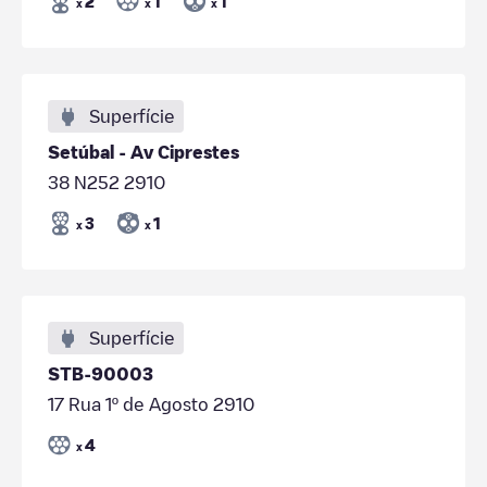
2
1
1
x
x
x
Superfície
Setúbal - Av Ciprestes
38 N252 2910
3
1
x
x
Superfície
STB-90003
17 Rua 1º de Agosto 2910
4
x