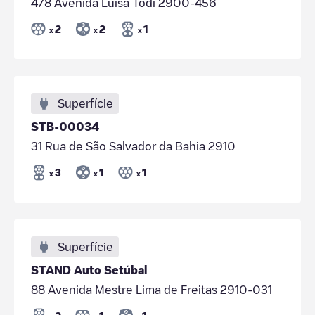
478 Avenida Luísa Todi 2900-456
2
2
1
x
x
x
Superfície
STB-00034
31 Rua de São Salvador da Bahia 2910
3
1
1
x
x
x
Superfície
STAND Auto Setúbal
88 Avenida Mestre Lima de Freitas 2910-031