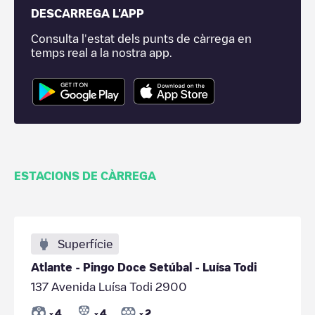
DESCARREGA L'APP
Consulta l'estat dels punts de càrrega en
temps real a la nostra app.
ESTACIONS DE CÀRREGA
Superfície
Atlante - Pingo Doce Setúbal - Luísa Todi
137 Avenida Luísa Todi 2900
4
4
2
x
x
x