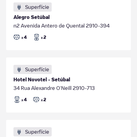
Superfície
Alegro Setúbal
n2 Avenida Antero de Quental 2910-394
4
2
x
x
Superfície
Hotel Novotel - Setúbal
34 Rua Alexandre O'Neill 2910-713
4
2
x
x
Superfície