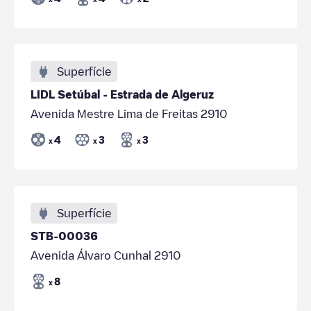
Superfície
LIDL Setúbal - Estrada de Algeruz
Avenida Mestre Lima de Freitas 2910
4
3
3
x
x
x
Superfície
STB-00036
Avenida Álvaro Cunhal 2910
8
x