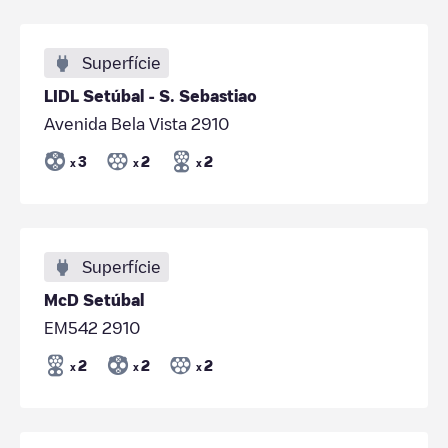
Superfície
LIDL Setúbal - S. Sebastiao
Avenida Bela Vista 2910
3
2
2
x
x
x
Superfície
McD Setúbal
EM542 2910
2
2
2
x
x
x