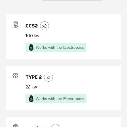
CCS2
x
2
100
kw
Works with the Electropass
TYPE 2
x
1
22
kw
Works with the Electropass