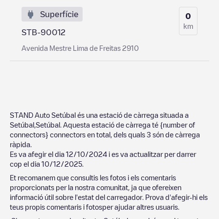
Superfície
0
km
STB-90012
Avenida Mestre Lima de Freitas 2910
STAND Auto Setúbal
és una estació de càrrega situada a
Setúbal
,
Setúbal
. Aquesta estació de càrrega té
{number of
connectors}
connectors en total, dels quals
3
són de càrrega
ràpida.
Es va afegir el dia
12/10/2024
i es va actualitzar per darrer
cop el dia
10/12/2025
.
Et recomanem que consultis les fotos i els comentaris
proporcionats per la nostra comunitat, ja que ofereixen
informació útil sobre l'estat del carregador. Prova d'afegir-hi els
teus propis comentaris i fotosper ajudar altres usuaris.