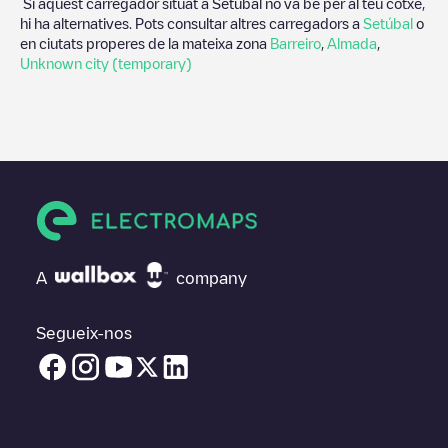
Si aquest carregador situat a
Setúbal
no va bé per al teu cotxe,
hi ha alternatives. Pots consultar altres carregadors a
Setúbal
o
en ciutats properes de la mateixa zona
Barreiro
,
Almada
,
Unknown city (temporary)
A
company
Segueix-nos