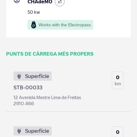
CHAdeMO
x
1
50
kw
Works with the Electropass
PUNTS DE CÀRREGA MÉS PROPERS
Superfície
0
km
STB-00033
12 Avenida Mestre Lima de Freitas
2910-866
Superfície
0