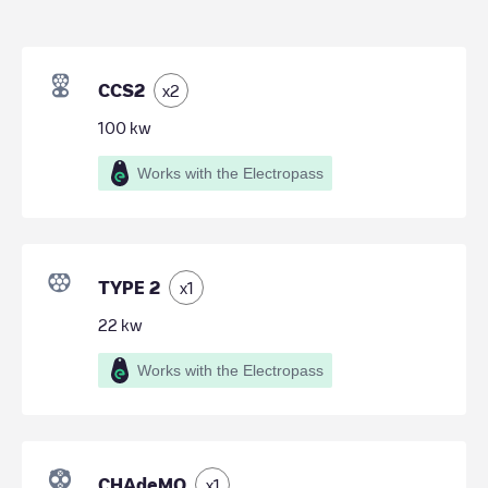
CCS2
x
2
100
kw
Works with the Electropass
TYPE 2
x
1
22
kw
Works with the Electropass
CHAdeMO
x
1