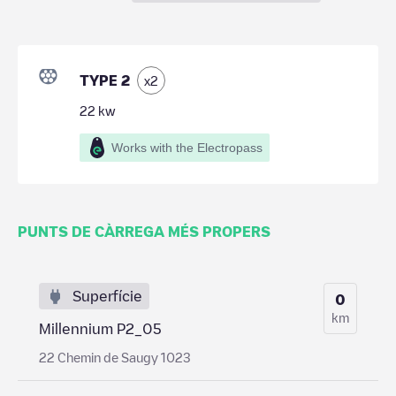
TYPE 2
x
2
22
kw
Works with the Electropass
PUNTS DE CÀRREGA MÉS PROPERS
Superfície
0
km
Millennium P2_05
22 Chemin de Saugy 1023