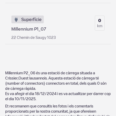
Superfície
0
km
Millennium P1_07
22 Chemin de Saugy 1023
Millennium P2_06
és una estació de càrrega situada a
Crissier
,
Ouest lausannois
. Aquesta estació de càrrega té
{number of connectors}
connectors en total, dels quals
0
són
de càrrega ràpida.
Es va afegir el dia
18/12/2024
i es va actualitzar per darrer cop
el dia
10/11/2025
.
Et recomanem que consultis les fotos i els comentaris
proporcionats per la nostra comunitat, ja que ofereixen