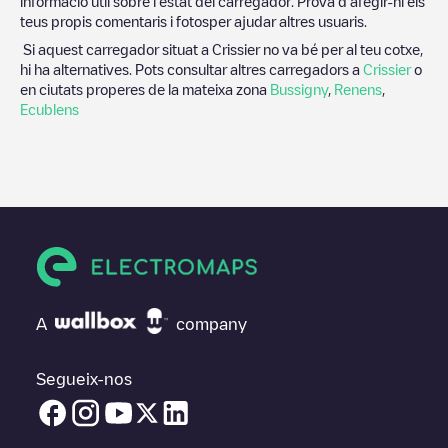
informació útil sobre l'estat del carregador. Prova d'afegir-hi els
teus propis comentaris i fotosper ajudar altres usuaris.
Si aquest carregador situat a
Crissier
no va bé per al teu cotxe,
hi ha alternatives. Pots consultar altres carregadors a
Crissier
o
en ciutats properes de la mateixa zona
Bussigny
,
Renens
,
Ecublens
A
company
Segueix-nos