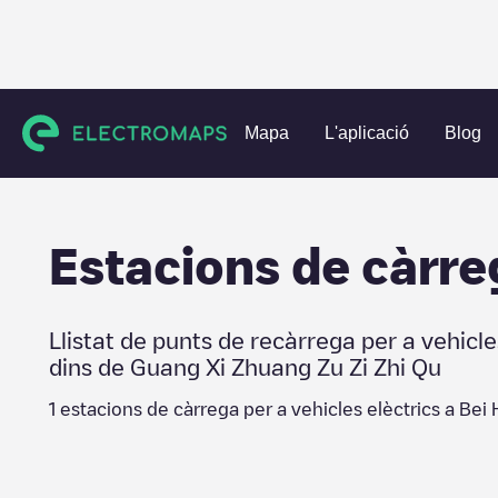
Charging stations
Xina
Guang Xi Zhuang Zu Zi Zhi Qu
B
Mapa
L'aplicació
Blog
Estacions de càrre
Llistat de punts de recàrrega per a vehicle
dins de
Guang Xi Zhuang Zu Zi Zhi Qu
1
estacions de càrrega per a vehicles elèctrics a
Bei 