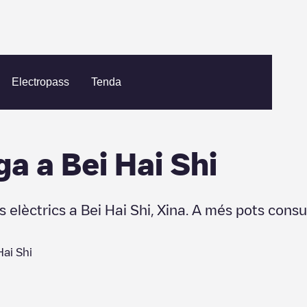
ei Hai Shi
Electropass
Tenda
ga a
Bei Hai Shi
s elèctrics a
Bei Hai Shi
,
Xina
. A més pots consu
Hai Shi