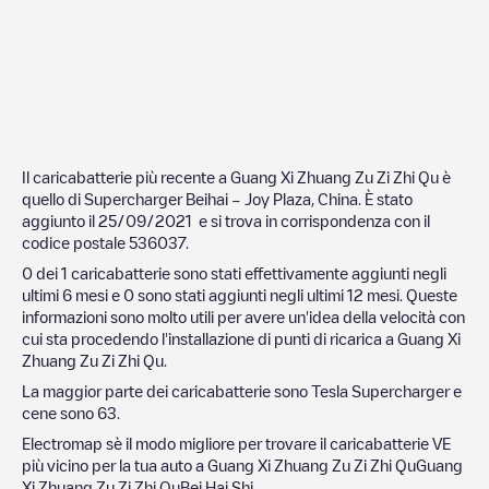
Il caricabatterie più recente a
Guang Xi Zhuang Zu Zi Zhi Qu
è
quello di
Supercharger Beihai – Joy Plaza, China
. È stato
aggiunto il
25/09/2021
e si trova in corrispondenza con il
codice postale
536037
.
0
dei
1
caricabatterie sono stati effettivamente aggiunti negli
ultimi 6 mesi e
0
sono stati aggiunti negli ultimi 12 mesi. Queste
informazioni sono molto utili per avere un'idea della velocità con
cui sta procedendo l'installazione di punti di ricarica a
Guang Xi
Zhuang Zu Zi Zhi Qu
.
La maggior parte dei caricabatterie sono
Tesla Supercharger
e
cene sono
63
.
Electromap sè il modo migliore per trovare il caricabatterie VE
più vicino per la tua auto a
Guang Xi Zhuang Zu Zi Zhi Qu
Guang
Xi Zhuang Zu Zi Zhi Qu
Bei Hai Shi
.