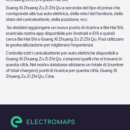
Guang Xi Zhuang Zu Zi Zhi Qu
a seconda del tipo di presa che
corrisponde alla tua auto elettrica, della rete/del fornitore, dello
stato del caricabatterie, della posizione, ecc.
Se desideri aggiungere un nuovo punto di ricarica a
Bei Hai Shi
,
scaricala nostra app disponibile per Android e iOS e quindi
cerca
Bei Hai Shi
o
Guang Xi Zhuang Zu Zi Zhi Qu
. Puoi utilizzare
la geolocalizzazione per migliorare l'esperienza.
Controlla tutti i caricabatterie per auto elettriche disponibili a
Guang Xi Zhuang Zu Zi Zhi Qu
, compresi quelli che si trovano in
questa città. Nel nostro database abbiamo un totale di
{number
of total chargers} punti di ricarica per questa città,
Guang Xi
Zhuang Zu Zi Zhi Qu
,
Cina
.