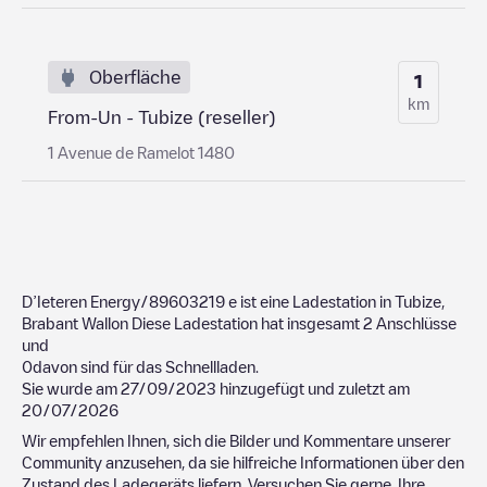
Oberfläche
1
km
From-Un - Tubize (reseller)
1 Avenue de Ramelot 1480
D’Ieteren Energy/89603219
e ist eine Ladestation in
Tubize
,
Brabant Wallon
Diese Ladestation hat insgesamt
2
Anschlüsse
und
0
davon sind für das Schnellladen.
Sie wurde am
27/09/2023
hinzugefügt und zuletzt am
20/07/2026
Wir empfehlen Ihnen, sich die Bilder und Kommentare unserer
Community anzusehen, da sie hilfreiche Informationen über den
Zustand des Ladegeräts liefern. Versuchen Sie gerne, Ihre