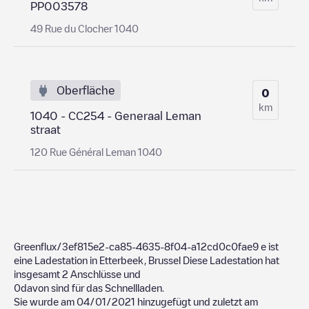
PP003578
49 Rue du Clocher 1040
Oberfläche
0
km
1040 - CC254 - Generaal Leman
straat
120 Rue Général Leman 1040
Greenflux/3ef815e2-ca85-4635-8f04-a12cd0c0fae9
e ist
eine Ladestation in
Etterbeek
,
Brussel
Diese Ladestation hat
insgesamt
2
Anschlüsse und
0
davon sind für das Schnellladen.
Sie wurde am
04/01/2021
hinzugefügt und zuletzt am