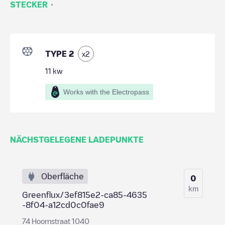
·
STECKER
TYPE 2
x
2
11
kw
Works with the Electropass
NÄCHSTGELEGENE LADEPUNKTE
Oberfläche
0
km
Greenflux/3ef815e2-ca85-4635
-8f04-a12cd0c0fae9
74 Hoornstraat 1040