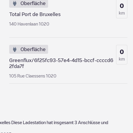
Oberfläche
0
km
Total Port de Bruxelles
140 Havenlaan 1020
Oberfläche
0
km
Greenflux/6f25fc93-57e4-4d15-bccf-ccccd6
2fda7f
105 Rue Claessens 1020
xelles
Diese Ladestation hat insgesamt
3
Anschlüsse und