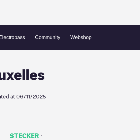
K Port De Bruxelles
Electropass
Community
Webshop
uxelles
ted at
06/11/2025
·
STECKER