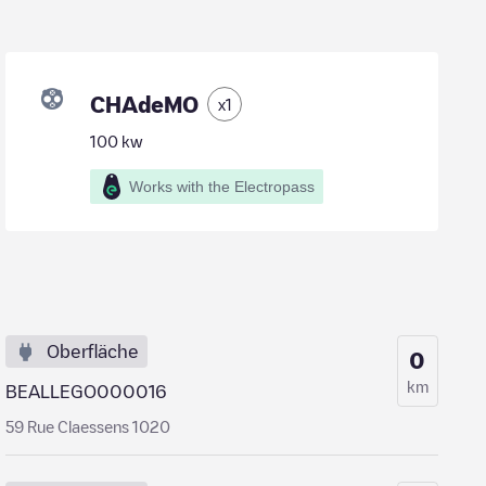
CHAdeMO
x
1
100
kw
Works with the Electropass
Oberfläche
0
km
BEALLEGO000016
59 Rue Claessens 1020