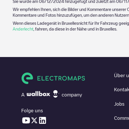
Sie wurde am
06/12/2024
hinzugefügt und zuletzt am
06/11
Wir empfehlen Ihnen, sich die Bilder und Kommentare unserer C
Kommentare und Fotos hinzuzufügen, um den anderen Nutzern 
Wenn dieses Ladegerät in
Bruxelles
nicht für Ihr Fahrzeug geei
Anderlecht
, fahren, da diese in der Nähe und in
Bruxelles
.
Über 
Kontak
A
company
Jobs
Folge uns
Commu