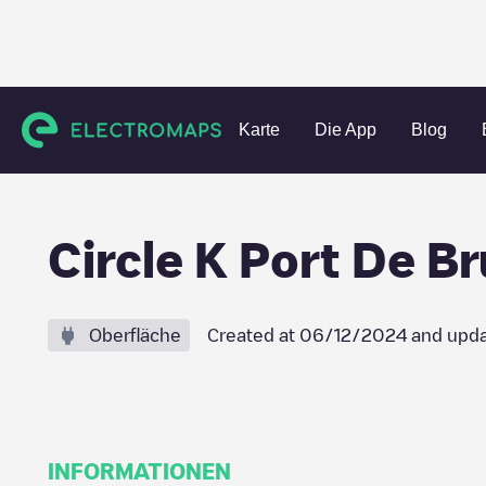
Charging stations
Belgien
Bruxelles
Bruxelles
Circle 
Karte
Die App
Blog
Circle K Port De Br
Oberfläche
Created at
06/12/2024
and upda
INFORMATIONEN