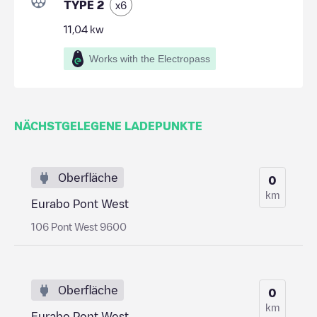
TYPE 2
x
6
11,04
kw
Works with the Electropass
NÄCHSTGELEGENE LADEPUNKTE
Oberfläche
0
km
Eurabo Pont West
106 Pont West 9600
Oberfläche
0
km
Eurabo Pont West