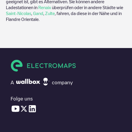
geeignet ist, gibt es Alternativen. Sie können andere
Ladestationen in
Renaix
überprüfen oder in andere Städte wie
Saint-Nicolas
,
Gand
,
Zulte
, fahren, da diese in der Nähe und in
Flandre Orientale
.
A
company
Folge uns