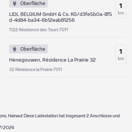
Oberfläche
1
km
LIDL BELGIUM GmbH & Co. KG/d3fe5b0a-8f5
d-4d84-ba34-6b12eab81256
1122 Résidence des Tours 7011
Oberfläche
1
km
Henegouwen, Résidence La Prairie 32
32 Résidence la Prairie 7011
ons
,
Hainaut
Diese Ladestation hat insgesamt
2
Anschlüsse und
7/2026