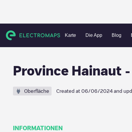
Charging stations
Belgien
Hainaut
Mons
Province Ha
Karte
Die App
Blog
Province Hainaut -
Oberfläche
Created at
06/06/2024
and upd
INFORMATIONEN