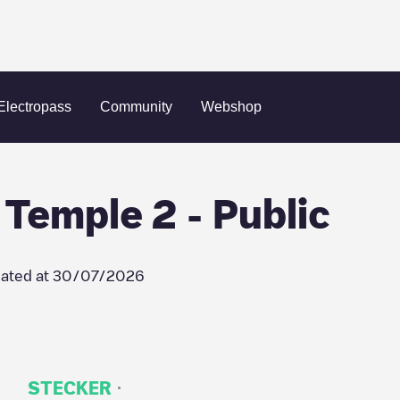
inaut - Temple 2 - Public
Electropass
Community
Webshop
 Temple 2 - Public
ated at
30/07/2026
·
STECKER