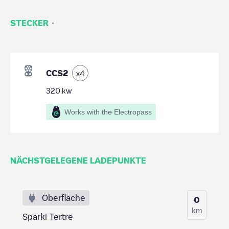
·
STECKER
CCS2
x
4
320
kw
Works with the Electropass
NÄCHSTGELEGENE LADEPUNKTE
Oberfläche
0
km
Sparki Tertre