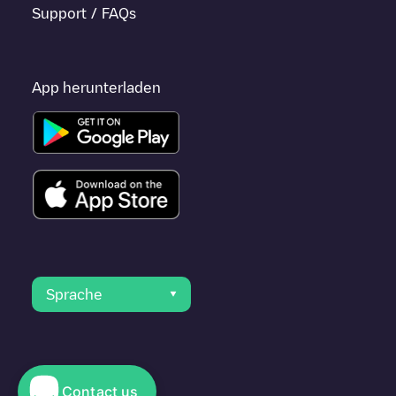
Support / FAQs
App herunterladen
Sprache
Contact us
© 2023 Electromaps