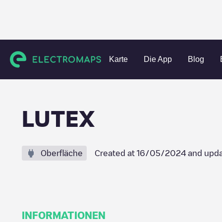
Charging stations
Belgien
Liège
Herstal
LUTEX
Karte
Die App
Blog
LUTEX
Oberfläche
Created at
16/05/2024
and upda
INFORMATIONEN