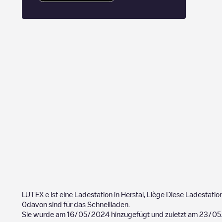
LUTEX
e ist eine Ladestation in
Herstal
,
Liège
Diese Ladestatio
0
davon sind für das Schnellladen.
Sie wurde am
16/05/2024
hinzugefügt und zuletzt am
23/05