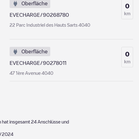
Oberfläche
0
km
EVECHARGE/90268780
22 Parc Industriel des Hauts Sarts 4040
Oberfläche
0
km
EVECHARGE/90278011
47 1ère Avenue 4040
n hat insgesamt
24
Anschlüsse und
/2024