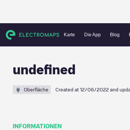
Charging stations
Belgien
Oost-Vlaanderen
Gent
un
Karte
Die App
Blog
undefined
Oberfläche
Created at
12/06/2022
and upda
INFORMATIONEN