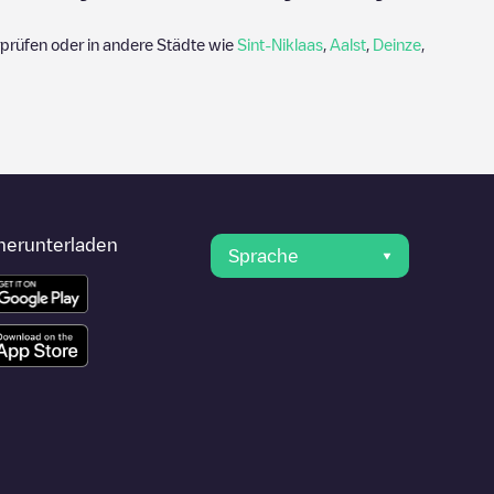
prüfen oder in andere Städte wie
Sint-Niklaas
,
Aalst
,
Deinze
,
herunterladen
Sprache