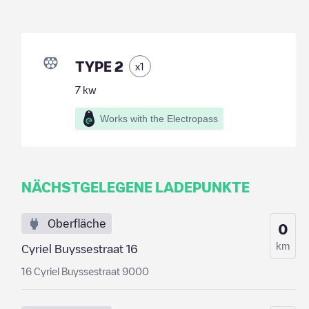
TYPE 2
x
1
7
kw
Works with the Electropass
NÄCHSTGELEGENE LADEPUNKTE
Oberfläche
0
km
Cyriel Buyssestraat 16
16 Cyriel Buyssestraat 9000