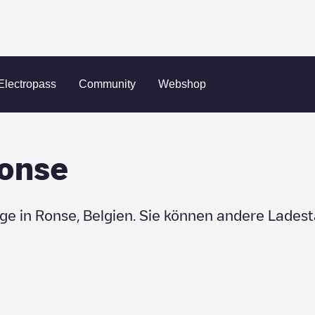
Electropass
Community
Webshop
onse
uge in
Ronse
,
Belgien
. Sie können andere Ladest