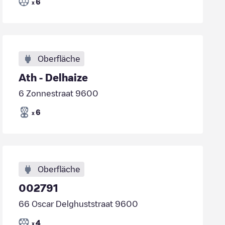
6
x
Oberfläche
Ath - Delhaize
6 Zonnestraat 9600
6
x
Oberfläche
002791
66 Oscar Delghuststraat 9600
4
x