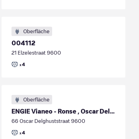
Oberfläche
004112
21 Elzelestraat 9600
4
x
Oberfläche
ENGIE Vianeo - Ronse , Oscar Delghuststraat 64
66 Oscar Delghuststraat 9600
4
x