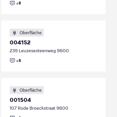
8
x
Oberfläche
004152
239 Leuzesesteenweg 9600
6
x
Oberfläche
001504
107 Rode Broeckstraat 9600