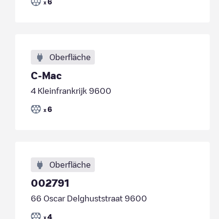
6
x
Oberfläche
C-Mac
4 Kleinfrankrijk 9600
6
x
Oberfläche
002791
66 Oscar Delghuststraat 9600
4
x