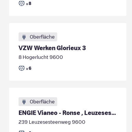
8
x
Oberfläche
VZW Werken Glorieux 3
8 Hogerlucht 9600
6
x
Oberfläche
ENGIE Vianeo - Ronse , Leuzesesteenweg 241
239 Leuzesesteenweg 9600