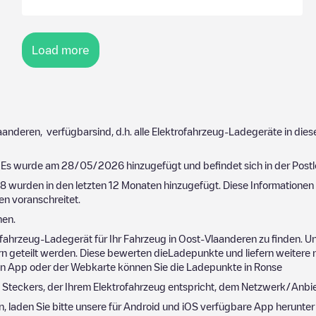
Load more
aanderen
, verfügbarsind, d.h. alle Elektrofahrzeug-Ladegeräte in di
. Es wurde am
28/05/2026
hinzugefügt und befindet sich in der Postl
58
wurden in den letzten 12 Monaten hinzugefügt. Diese Informationen 
en
voranschreitet.
nen.
fahrzeug-Ladegerät für Ihr Fahrzeug in
Oost-Vlaanderen
zu finden. U
 geteilt werden. Diese bewerten dieLadepunkte und liefern weitere 
obilen App oder der Webkarte können Sie die Ladepunkte in
Ronse
 Steckers, der Ihrem Elektrofahrzeug entspricht, dem Netzwerk/Anbie
n, laden Sie bitte unsere für Android und iOS verfügbare App herunte