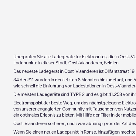
Überprüfen Sie alle Ladegeräte für Elektroautos, die in
Oost-Vl
Ladepunkte in dieser Stadt,
Oost-Vlaanderen
,
Belgien
Das neueste Ladegerät in
Oost-Vlaanderen
ist
Olifantstraat 19
34
der
211
wurden in den letzten 6 Monaten hinzugefügt, und
wie schnell die Einführung von Ladestationen in
Oost-Vlaander
Die meisten Ladegeräte sind
TYPE 2
und es gibt
41.258
von ih
Electromapsist der beste Weg, um das nächstgelegene Elektro
von unserer engagierten Community mit Tausenden von Nutzern
ein optimales Erlebnis zu bieten. Mit Hilfe der Filter in der m
Oost-Vlaanderen
sortieren, und zwar abhängig von der Art des
Wenn Sie einen neuen Ladepunkt in
Ronse
, hinzufügen möchte