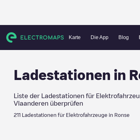
Charging stations
Belgien
Oost-Vlaanderen
Ronse
Karte
Die App
Blog
Ladestationen in
R
Liste der Ladestationen für Elektrofahrze
Vlaanderen
überprüfen
211
Ladestationen für Elektrofahrzeuge in
Ronse