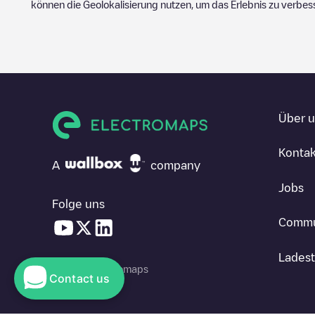
können die Geolokalisierung nutzen, um das Erlebnis zu verbes
Über 
Kontak
A
company
Jobs
Folge uns
Commu
Ladest
© 2026 Electromaps
Contact us