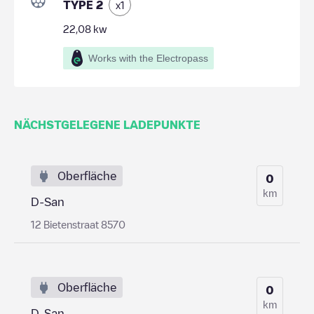
TYPE 2
x
1
22,08
kw
Works with the Electropass
NÄCHSTGELEGENE LADEPUNKTE
Oberfläche
0
km
D-San
12 Bietenstraat 8570
Oberfläche
0
km
D-San