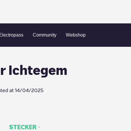
Eurotrading Mortier Ichtegem
Electropass
Community
Webshop
er Ichtegem
ted at
14/04/2025
·
STECKER