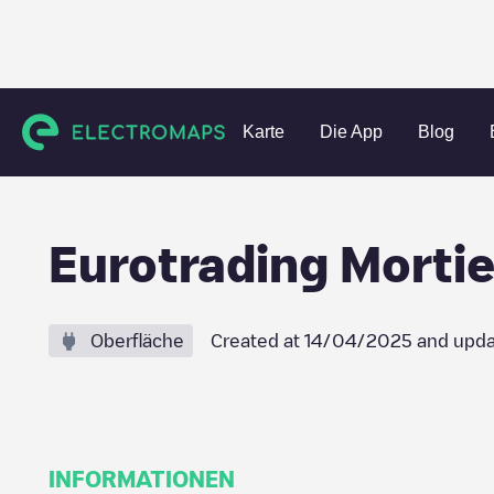
Charging stations
Belgien
West-Vlaanderen
Ichtegem
Karte
Die App
Blog
Eurotrading Morti
Oberfläche
Created at
14/04/2025
and upda
INFORMATIONEN