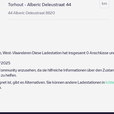
km
Torhout - Alberic Deleustraat 44
44 Alberic Deleustraat 8820
m
,
West-Vlaanderen
Diese Ladestation hat insgesamt
0
Anschlüsse un
/2025
ommunity anzusehen, da sie hilfreiche Informationen über den Zustand
zu helfen.
gnet ist, gibt es Alternativen. Sie können andere Ladestationen in
Icht
n
.