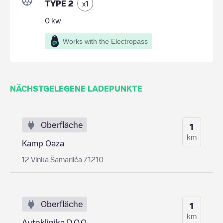
TYPE 2
x
1
0
kw
Works with the Electropass
NÄCHSTGELEGENE LADEPUNKTE
Oberfläche
1
km
Kamp Oaza
12 Vinka Šamarlića 71210
Oberfläche
1
km
Autoklinika D.O.O.