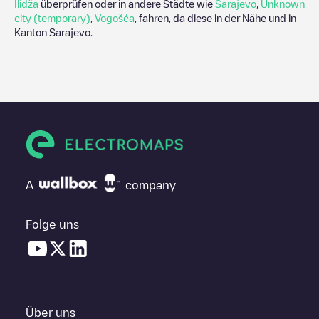
Ilidža
überprüfen oder in andere Städte wie
Sarajevo
,
Unknown
city (temporary)
,
Vogošća
, fahren, da diese in der Nähe und in
Kanton Sarajevo
.
A
company
Folge uns
Über uns