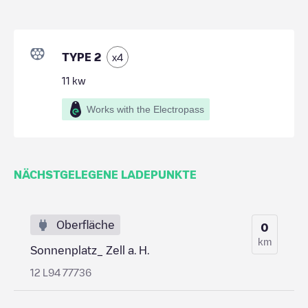
TYPE 2
x
4
11
kw
Works with the Electropass
NÄCHSTGELEGENE LADEPUNKTE
Oberfläche
0
km
Sonnenplatz_ Zell a. H.
12 L94 77736