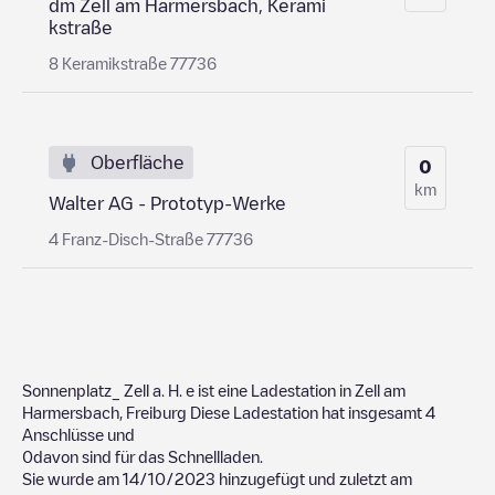
dm Zell am Harmersbach, Kerami
kstraße
8 Keramikstraße 77736
Oberfläche
0
km
Walter AG - Prototyp-Werke
4 Franz-Disch-Straße 77736
Sonnenplatz_ Zell a. H.
e ist eine Ladestation in
Zell am
Harmersbach
,
Freiburg
Diese Ladestation hat insgesamt
4
Anschlüsse und
0
davon sind für das Schnellladen.
Sie wurde am
14/10/2023
hinzugefügt und zuletzt am