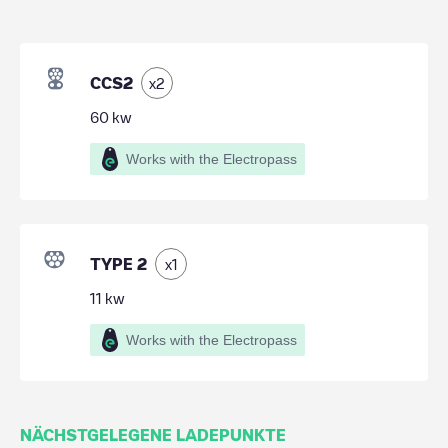
CCS2
x
2
60
kw
Works with the Electropass
TYPE 2
x
1
11
kw
Works with the Electropass
NÄCHSTGELEGENE LADEPUNKTE