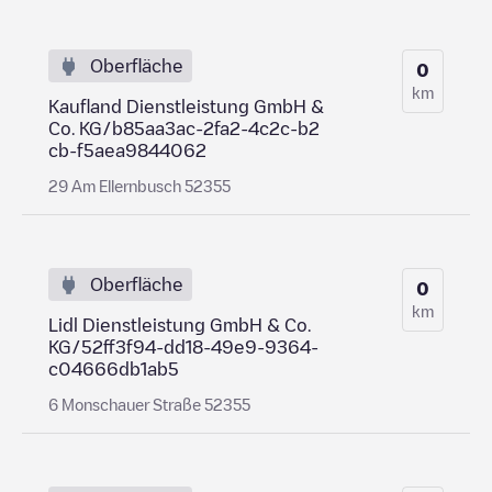
Oberfläche
0
km
Kaufland Dienstleistung GmbH &
Co. KG/b85aa3ac-2fa2-4c2c-b2
cb-f5aea9844062
29 Am Ellernbusch 52355
Oberfläche
0
km
Lidl Dienstleistung GmbH & Co.
KG/52ff3f94-dd18-49e9-9364-
c04666db1ab5
6 Monschauer Straße 52355