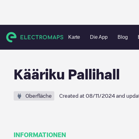
Charging stations
Estland
Valga maakond
Kääriku
Kä
Karte
Die App
Blog
Kääriku Pallihall
Oberfläche
Created at
08/11/2024
and upda
INFORMATIONEN