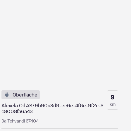
Oberfläche
9
km
Alexela Oil AS/9b90a3d9-ec6e-4f6e-9f2c-3
c8008fa6a43
3a Tehvandi 67404