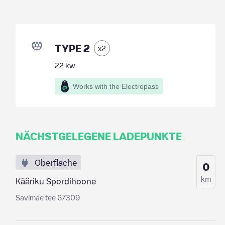
TYPE 2
x
2
22
kw
Works with the Electropass
NÄCHSTGELEGENE LADEPUNKTE
Oberfläche
0
km
Kääriku Spordihoone
Savimäe tee 67309