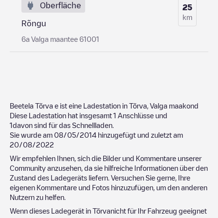
Oberfläche
25
km
Rõngu
6a Valga maantee 61001
Beetela Tõrva
e ist eine Ladestation in
Tõrva
,
Valga maakond
Diese Ladestation hat insgesamt
1
Anschlüsse und
1
davon sind für das Schnellladen.
Sie wurde am
08/05/2014
hinzugefügt und zuletzt am
20/08/2022
Wir empfehlen Ihnen, sich die Bilder und Kommentare unserer
Community anzusehen, da sie hilfreiche Informationen über den
Zustand des Ladegeräts liefern. Versuchen Sie gerne, Ihre
eigenen Kommentare und Fotos hinzuzufügen, um den anderen
Nutzern zu helfen.
Wenn dieses Ladegerät in
Tõrva
nicht für Ihr Fahrzeug geeignet