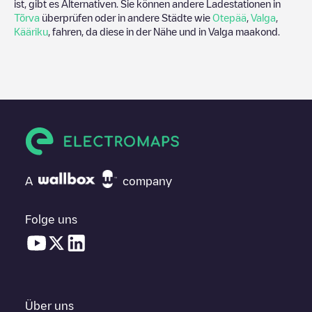
ist, gibt es Alternativen. Sie können andere Ladestationen in
Tõrva
überprüfen oder in andere Städte wie
Otepää
,
Valga
,
Kääriku
, fahren, da diese in der Nähe und in
Valga maakond
.
A
company
Folge uns
Über uns