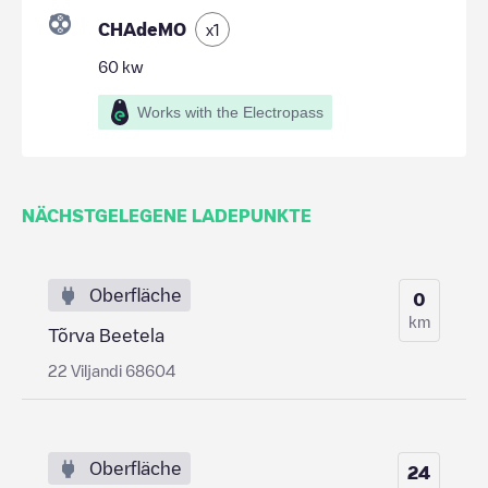
CHAdeMO
x
1
60
kw
Works with the Electropass
NÄCHSTGELEGENE LADEPUNKTE
Oberfläche
0
km
Tõrva Beetela
22 Viljandi 68604
Oberfläche
24