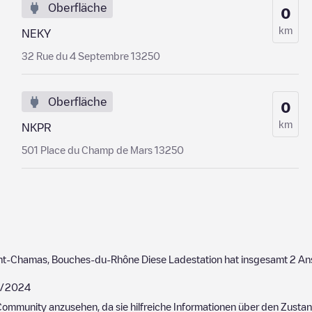
Oberfläche
0
km
NEKY
32 Rue du 4 Septembre 13250
Oberfläche
0
km
NKPR
501 Place du Champ de Mars 13250
nt-Chamas
,
Bouches-du-Rhône
Diese Ladestation hat insgesamt
2
Ans
/2024
ommunity anzusehen, da sie hilfreiche Informationen über den Zustand