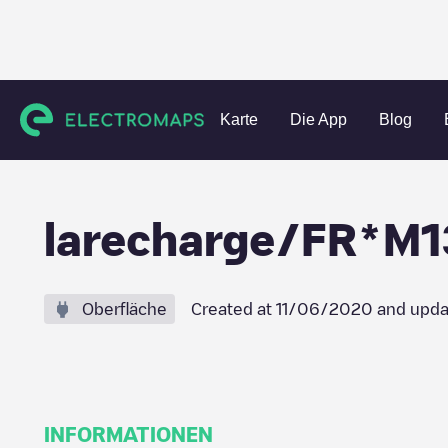
Charging stations
Frankreich
Bouches-du-Rhône
Sain
Karte
Die App
Blog
larecharge/FR*M
Oberfläche
Created at
11/06/2020
and upda
INFORMATIONEN