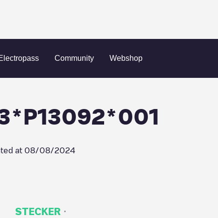
t-Chamas
larecharge/FR*M13*P13092*001
Electropass
Community
Webshop
13*P13092*001
ted at
08/08/2024
·
STECKER