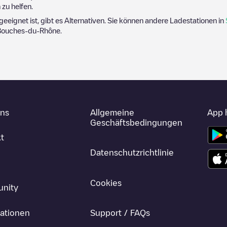
zu helfen.
 geeignet ist, gibt es Alternativen. Sie können andere Ladestationen in
Bouches-du-Rhône
.
uns
Allgemeine
App 
Geschäftsbedingungen
t
Datenschutzrichtlinie
Cookies
nity
ationen
Support / FAQs